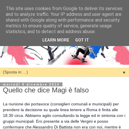
This site uses cookies from Google to deliver its services
and to analyze traffic. Your IP address and user-agent are
shared with Google along with performance and security
metrics to ensure quality of service, generate usage
statistics, and to detect and address abuse.
LEARN MORE
GOT IT
▼
martedì 9 dicembre 2014
Quello che dice Magi è falso
La riunione dei portavoce (consiglieri comunali e municipali) per
prendere la decisione su quale linea tenere a Roma è finita alle
18.30 circa. Abbiamo agito consultando la legge ed in sintonia con i
gruppi municipali. Ero presente a via de
lle Vergini e posso
confermare che Alessandro Di Battista non era con noi, mentre è