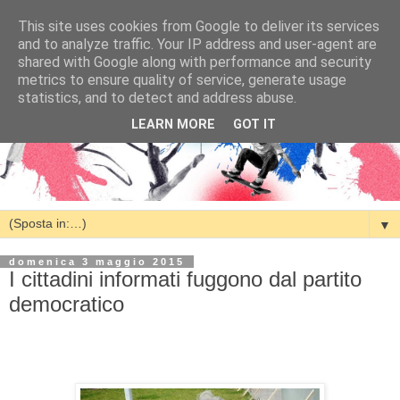
This site uses cookies from Google to deliver its services
and to analyze traffic. Your IP address and user-agent are
shared with Google along with performance and security
metrics to ensure quality of service, generate usage
statistics, and to detect and address abuse.
LEARN MORE
GOT IT
▼
domenica 3 maggio 2015
I cittadini informati fuggono dal partito
democratico