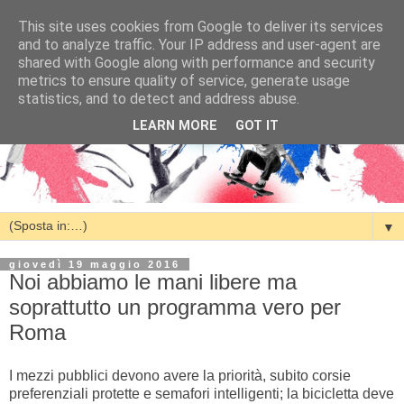
This site uses cookies from Google to deliver its services
and to analyze traffic. Your IP address and user-agent are
shared with Google along with performance and security
metrics to ensure quality of service, generate usage
statistics, and to detect and address abuse.
LEARN MORE
GOT IT
▼
giovedì 19 maggio 2016
Noi abbiamo le mani libere ma
soprattutto un programma vero per
Roma
I mezzi pubblici devono avere la priorità, subito corsie
preferenziali protette e semafori intelligenti; la bicicletta deve