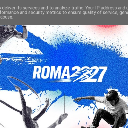
deliver its services and to analyze traffic. Your IP address and
formance and security metrics to ensure quality of service, ge
 abuse.