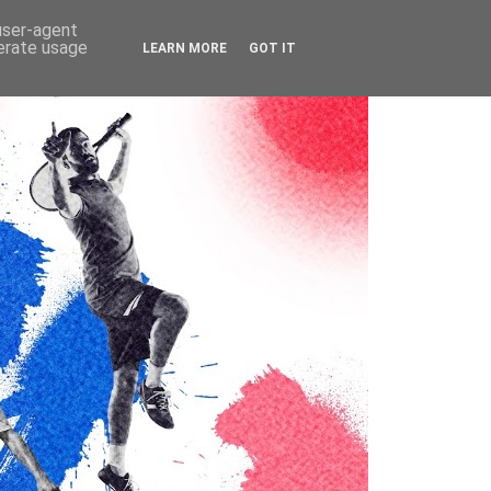
 user-agent
nerate usage
LEARN MORE
GOT IT