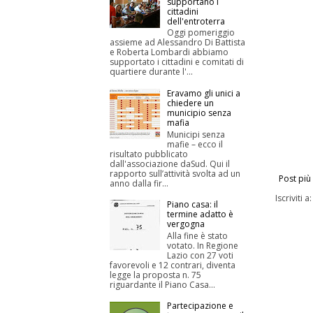
supportano i
cittadini
dell'entroterra
Oggi pomeriggio
assieme ad Alessandro Di Battista
e Roberta Lombardi abbiamo
supportato i cittadini e comitati di
quartiere durante l'...
Eravamo gli unici a
chiedere un
municipio senza
mafia
Municipi senza
mafie – ecco il
risultato pubblicato
dall'associazione daSud. Qui il
rapporto sull’attività svolta ad un
Post più
anno dalla fir...
Iscriviti a
Piano casa: il
termine adatto è
vergogna
Alla fine è stato
votato. In Regione
Lazio con 27 voti
favorevoli e 12 contrari, diventa
legge la proposta n. 75
riguardante il Piano Casa...
Partecipazione e