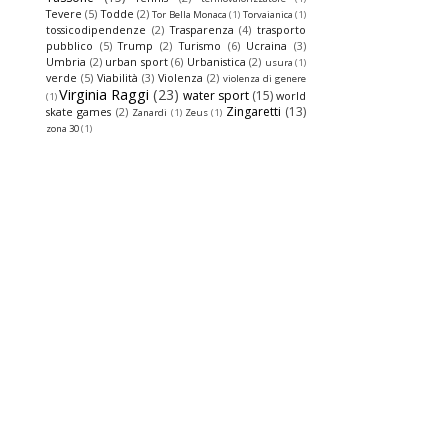
Tevere
(5)
Todde
(2)
Tor Bella Monaca
(1)
Torvaianica
(1)
tossicodipendenze
(2)
Trasparenza
(4)
trasporto
pubblico
(5)
Trump
(2)
Turismo
(6)
Ucraina
(3)
Umbria
(2)
urban sport
(6)
Urbanistica
(2)
usura
(1)
verde
(5)
Viabilità
(3)
Violenza
(2)
violenza di genere
Virginia Raggi
(23)
water sport
(15)
world
(1)
Zingaretti
(13)
skate games
(2)
Zanardi
(1)
Zeus
(1)
zona 30
(1)