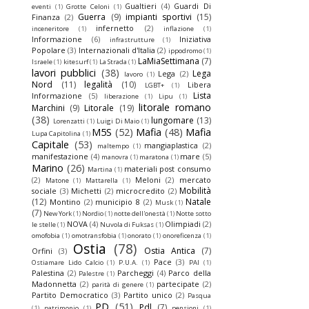
Gualtieri
(4)
Guardi Di
eventi
(1)
Grotte Celoni
(1)
Guerra
(9)
impianti sportivi
(15)
Finanza
(2)
infernetto
(2)
inceneritore
(1)
inflazione
(1)
Informazione
(6)
Iniziativa
infrastrutture
(1)
Popolare
(3)
Internazionali d'Italia
(2)
ippodromo
(1)
LaMiaSettimana
(7)
Israele
(1)
kitesurf
(1)
La Strada
(1)
lavori pubblici
(38)
Lega
Lega
(2)
lavoro
(1)
Nord
(11)
legalità
(10)
Libera
LGBT+
(1)
Lista
Informazione
(5)
liberazione
(1)
Lipu
(1)
litorale romano
Marchini
(9)
Litorale
(19)
(38)
lungomare
(13)
Lorenzatti
(1)
Luigi Di Maio
(1)
M5S
(52)
Mafia
(48)
Mafia
Lupa Capitolina
(1)
Capitale
(53)
mangiaplastica
(2)
maltempo
(1)
manifestazione
(4)
mare
(5)
manovra
(1)
maratona
(1)
Marino
(26)
materiali post consumo
Martina
(1)
(2)
Meloni
(2)
mercato
Matone
(1)
Mattarella
(1)
Mobilità
sociale
(3)
Michetti
(2)
microcredito
(2)
(12)
Natale
Montino
(2)
municipio 8
(2)
Musk
(1)
(7)
New York
(1)
Nordio
(1)
notte dell'onestà
(1)
Notte sotto
NOVA
(4)
Olimpiadi
(2)
le stelle
(1)
Nuvola di Fuksas
(1)
omofobia
(1)
omotransfobia
(1)
onorato
(1)
onoreficenza
(1)
Ostia
(78)
Ostia Antica
(7)
Orfini
(3)
Pace
(3)
Ostiamare Lido Calcio
(1)
P.U.A.
(1)
PAI
(1)
Palestina
(2)
Parcheggi
(4)
Parco della
Palestre
(1)
Madonnetta
(2)
partecipate
(2)
parità di genere
(1)
Partito Democratico
(3)
Partito unico
(2)
Pasqua
PD
(51)
Pdl
(7)
(1)
patrimonio
(1)
pensioni
(1)