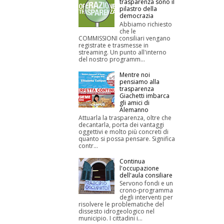
trasparenza sono il
pilastro della
democrazia
Abbiamo richiesto
che le
COMMISSIONI consiliari vengano
registrate e trasmesse in
streaming. Un punto all'interno
del nostro programm...
Mentre noi
pensiamo alla
trasparenza
Giachetti imbarca
gli amici di
Alemanno
Attuarla la trasparenza, oltre che
decantarla, porta dei vantaggi
oggettivi e molto più concreti di
quanto si possa pensare. Significa
contr...
Continua
l'occupazione
dell'aula consiliare
Servono fondi e un
crono-programma
degli interventi per
risolvere le problematiche del
dissesto idrogeologico nel
municipio. I cittadini i...