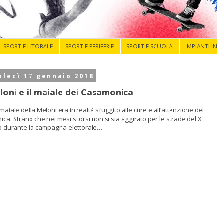
SPORT E LITORALE
SPORT E PERIFERIE
SPORT E SCUOLA
IMPIANTI I
ledì 17 gennaio 2018
loni e il maiale dei Casamonica
 maiale della Meloni era in realtà sfuggito alle cure e all’attenzione dei
ca. Strano che nei mesi scorsi non si sia aggirato per le strade del X
o durante la campagna elettorale…