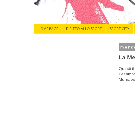
HOME PAGE
DIRITTO ALLO SPORT
SPORT CITY
merco
La Me
Quindi il
Casamoni
Municipi