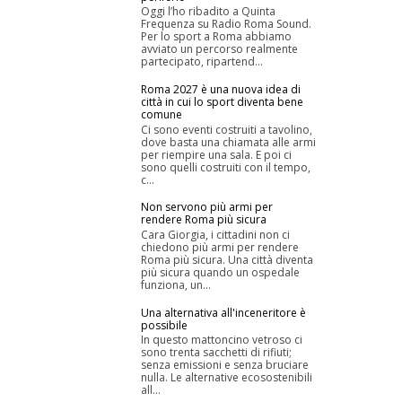
Oggi l’ho ribadito a Quinta
Frequenza su Radio Roma Sound.
Per lo sport a Roma abbiamo
avviato un percorso realmente
partecipato, ripartend...
Roma 2027 è una nuova idea di
città in cui lo sport diventa bene
comune
Ci sono eventi costruiti a tavolino,
dove basta una chiamata alle armi
per riempire una sala. E poi ci
sono quelli costruiti con il tempo,
c...
Non servono più armi per
rendere Roma più sicura
Cara Giorgia, i cittadini non ci
chiedono più armi per rendere
Roma più sicura. Una città diventa
più sicura quando un ospedale
funziona, un...
Una alternativa all'inceneritore è
possibile
In questo mattoncino vetroso ci
sono trenta sacchetti di rifiuti;
senza emissioni e senza bruciare
nulla. Le alternative ecosostenibili
all...