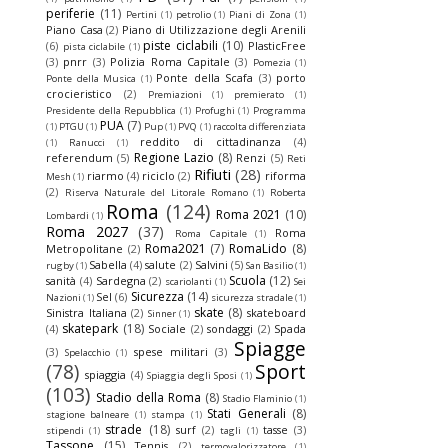
periferie
(11)
Pertini
(1)
petrolio
(1)
Piani di Zona
(1)
Piano Casa
(2)
Piano di Utilizzazione degli Arenili
piste ciclabili
(10)
(6)
PlasticFree
pista ciclabile
(1)
(3)
pnrr
(3)
Polizia Roma Capitale
(3)
Pomezia
(1)
Ponte della Scafa
(3)
porto
Ponte della Musica
(1)
crocieristico
(2)
Premiazioni
(1)
premierato
(1)
Presidente della Repubblica
(1)
Profughi
(1)
Programma
PUA
(7)
(1)
PTGU
(1)
Pup
(1)
PVQ
(1)
raccolta differenziata
reddito di cittadinanza
(4)
(1)
Ranucci
(1)
Regione Lazio
(8)
referendum
(5)
Renzi
(5)
Reti
Rifiuti
(28)
riarmo
(4)
riciclo
(2)
riforma
Mesh
(1)
(2)
Riserva Naturale del Litorale Romano
(1)
Roberta
Roma
(124)
Roma 2021
(10)
Lombardi
(1)
Roma 2027
(37)
Roma
Roma Capitale
(1)
Roma2021
(7)
RomaLido
(8)
Metropolitane
(2)
Sabella
(4)
salute
(2)
Salvini
(5)
rugby
(1)
San Basilio
(1)
Scuola
(12)
sanità
(4)
Sardegna
(2)
scariolanti
(1)
Sei
Sicurezza
(14)
Sel
(6)
Nazioni
(1)
sicurezza stradale
(1)
skate
(8)
Sinistra Italiana
(2)
skateboard
Sinner
(1)
skatepark
(18)
(4)
Sociale
(2)
sondaggi
(2)
Spada
Spiagge
(3)
spese militari
(3)
Spelacchio
(1)
(78)
Sport
spiaggia
(4)
Spiaggia degli Sposi
(1)
(103)
Stadio della Roma
(8)
Stadio Flaminio
(1)
Stati Generali
(8)
stagione balneare
(1)
stampa
(1)
strade
(18)
surf
(2)
tasse
(3)
stipendi
(1)
tagli
(1)
Tassone
(15)
Tennis
(2)
termovalorizzatore
(1)