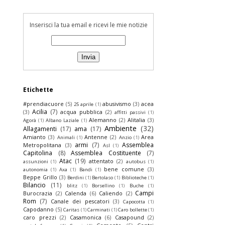
Inserisci la tua email e ricevi le mie notizie
Etichette
#prendiacuore
(5)
abusivismo
(3)
acea
25 aprile
(1)
Acilia
(7)
(3)
acqua pubblica
(2)
affitti passivi
(1)
Alemanno
(2)
Alitalia
(3)
Agorà
(1)
Albano Laziale
(1)
Ambiente
(32)
Allagamenti
(17)
ama
(17)
Amianto
(3)
Antenne
(2)
Area
Animali
(1)
Anzio
(1)
armi
(7)
Assemblea
Metropolitana
(3)
Asl
(1)
Capitolina
(8)
Assemblea Costituente
(7)
Atac
(19)
attentato
(2)
assunzioni
(1)
autobus
(1)
bene comune
(3)
autonomia
(1)
Axa
(1)
Bandi
(1)
Beppe Grillo
(3)
Berdini
(1)
Bertolaso
(1)
Biblioteche
(1)
Bilancio
(11)
blitz
(1)
Borsellino
(1)
Buche
(1)
Campi
Burocrazia
(2)
Calenda
(6)
Caliendo
(2)
Rom
(7)
Canale dei pescatori
(3)
Capocotta
(1)
Capodanno
(5)
Caritas
(1)
Carminati
(1)
Caro bollette
(1)
caro prezzi
(2)
Casamonica
(6)
Casapound
(2)