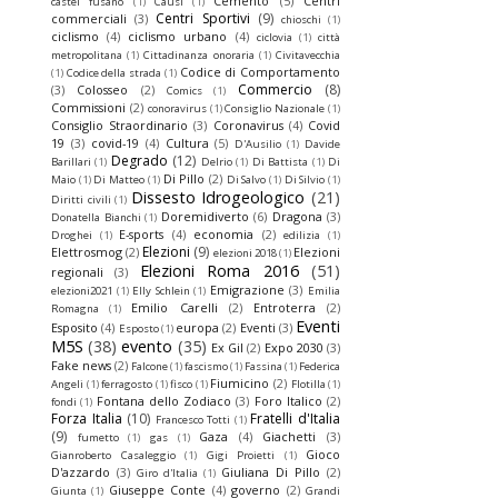
Cemento
(5)
Centri
castel fusano
(1)
Causi
(1)
Centri Sportivi
(9)
commerciali
(3)
chioschi
(1)
ciclismo
(4)
ciclismo urbano
(4)
ciclovia
(1)
città
metropolitana
(1)
Cittadinanza onoraria
(1)
Civitavecchia
Codice di Comportamento
(1)
Codice della strada
(1)
Commercio
(8)
(3)
Colosseo
(2)
Comics
(1)
Commissioni
(2)
conoravirus
(1)
Consiglio Nazionale
(1)
Consiglio Straordinario
(3)
Coronavirus
(4)
Covid
19
(3)
covid-19
(4)
Cultura
(5)
D'Ausilio
(1)
Davide
Degrado
(12)
Barillari
(1)
Delrio
(1)
Di Battista
(1)
Di
Di Pillo
(2)
Maio
(1)
Di Matteo
(1)
Di Salvo
(1)
Di Silvio
(1)
Dissesto Idrogeologico
(21)
Diritti civili
(1)
Doremidiverto
(6)
Dragona
(3)
Donatella Bianchi
(1)
E-sports
(4)
economia
(2)
Droghei
(1)
edilizia
(1)
Elezioni
(9)
Elettrosmog
(2)
Elezioni
elezioni 2018
(1)
Elezioni Roma 2016
(51)
regionali
(3)
Emigrazione
(3)
elezioni2021
(1)
Elly Schlein
(1)
Emilia
Emilio Carelli
(2)
Entroterra
(2)
Romagna
(1)
Eventi
Esposito
(4)
europa
(2)
Eventi
(3)
Esposto
(1)
M5S
(38)
evento
(35)
Ex Gil
(2)
Expo 2030
(3)
Fake news
(2)
Falcone
(1)
fascismo
(1)
Fassina
(1)
Federica
Fiumicino
(2)
Angeli
(1)
ferragosto
(1)
fisco
(1)
Flotilla
(1)
Fontana dello Zodiaco
(3)
Foro Italico
(2)
fondi
(1)
Forza Italia
(10)
Fratelli d'Italia
Francesco Totti
(1)
(9)
Gaza
(4)
Giachetti
(3)
fumetto
(1)
gas
(1)
Gioco
Gianroberto Casaleggio
(1)
Gigi Proietti
(1)
D'azzardo
(3)
Giuliana Di Pillo
(2)
Giro d'Italia
(1)
Giuseppe Conte
(4)
governo
(2)
Giunta
(1)
Grandi