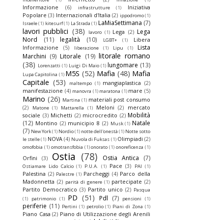
Informazione
(6)
Iniziativa
infrastrutture
(1)
Popolare
(3)
Internazionali d'Italia
(2)
ippodromo
(1)
LaMiaSettimana
(7)
Israele
(1)
kitesurf
(1)
La Strada
(1)
lavori pubblici
(38)
Lega
Lega
(2)
lavoro
(1)
Nord
(11)
legalità
(10)
Libera
LGBT+
(1)
Lista
Informazione
(5)
liberazione
(1)
Lipu
(1)
litorale romano
Marchini
(9)
Litorale
(19)
(38)
lungomare
(13)
Lorenzatti
(1)
Luigi Di Maio
(1)
M5S
(52)
Mafia
(48)
Mafia
Lupa Capitolina
(1)
Capitale
(53)
mangiaplastica
(2)
maltempo
(1)
manifestazione
(4)
mare
(5)
manovra
(1)
maratona
(1)
Marino
(26)
materiali post consumo
Martina
(1)
(2)
Meloni
(2)
mercato
Matone
(1)
Mattarella
(1)
Mobilità
sociale
(3)
Michetti
(2)
microcredito
(2)
(12)
Natale
Montino
(2)
municipio 8
(2)
Musk
(1)
(7)
New York
(1)
Nordio
(1)
notte dell'onestà
(1)
Notte sotto
NOVA
(4)
Olimpiadi
(2)
le stelle
(1)
Nuvola di Fuksas
(1)
omofobia
(1)
omotransfobia
(1)
onorato
(1)
onoreficenza
(1)
Ostia
(78)
Ostia Antica
(7)
Orfini
(3)
Pace
(3)
Ostiamare Lido Calcio
(1)
P.U.A.
(1)
PAI
(1)
Palestina
(2)
Parcheggi
(4)
Parco della
Palestre
(1)
Madonnetta
(2)
partecipate
(2)
parità di genere
(1)
Partito Democratico
(3)
Partito unico
(2)
Pasqua
PD
(51)
Pdl
(7)
(1)
patrimonio
(1)
pensioni
(1)
periferie
(11)
Pertini
(1)
petrolio
(1)
Piani di Zona
(1)
Piano Casa
(2)
Piano di Utilizzazione degli Arenili