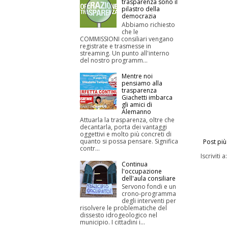
trasparenza sono il
pilastro della
democrazia
Abbiamo richiesto
che le
COMMISSIONI consiliari vengano
registrate e trasmesse in
streaming. Un punto all'interno
del nostro programm...
Mentre noi
pensiamo alla
trasparenza
Giachetti imbarca
gli amici di
Alemanno
Attuarla la trasparenza, oltre che
decantarla, porta dei vantaggi
oggettivi e molto più concreti di
quanto si possa pensare. Significa
Post più
contr...
Iscriviti a
Continua
l'occupazione
dell'aula consiliare
Servono fondi e un
crono-programma
degli interventi per
risolvere le problematiche del
dissesto idrogeologico nel
municipio. I cittadini i...