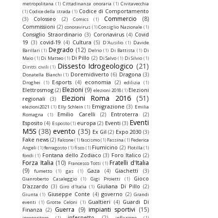
metropolitana
(1)
Cittadinanza onoraria
(1)
Civitavecchia
Codice di Comportamento
(1)
Codice della strada
(1)
Commercio
(8)
(3)
Colosseo
(2)
Comics
(1)
Commissioni
(2)
conoravirus
(1)
Consiglio Nazionale
(1)
Consiglio Straordinario
(3)
Coronavirus
(4)
Covid
19
(3)
covid-19
(4)
Cultura
(5)
D'Ausilio
(1)
Davide
Degrado
(12)
Barillari
(1)
Delrio
(1)
Di Battista
(1)
Di
Di Pillo
(2)
Maio
(1)
Di Matteo
(1)
Di Salvo
(1)
Di Silvio
(1)
Dissesto Idrogeologico
(21)
Diritti civili
(1)
Doremidiverto
(6)
Dragona
(3)
Donatella Bianchi
(1)
E-sports
(4)
economia
(2)
Droghei
(1)
edilizia
(1)
Elezioni
(9)
Elettrosmog
(2)
Elezioni
elezioni 2018
(1)
Elezioni Roma 2016
(51)
regionali
(3)
Emigrazione
(3)
elezioni2021
(1)
Elly Schlein
(1)
Emilia
Emilio Carelli
(2)
Entroterra
(2)
Romagna
(1)
Eventi
Esposito
(4)
europa
(2)
Eventi
(3)
Esposto
(1)
M5S
(38)
evento
(35)
Ex Gil
(2)
Expo 2030
(3)
Fake news
(2)
Falcone
(1)
fascismo
(1)
Fassina
(1)
Federica
Fiumicino
(2)
Angeli
(1)
ferragosto
(1)
fisco
(1)
Flotilla
(1)
Fontana dello Zodiaco
(3)
Foro Italico
(2)
fondi
(1)
Forza Italia
(10)
Fratelli d'Italia
Francesco Totti
(1)
(9)
Gaza
(4)
Giachetti
(3)
fumetto
(1)
gas
(1)
Gioco
Gianroberto Casaleggio
(1)
Gigi Proietti
(1)
D'azzardo
(3)
Giuliana Di Pillo
(2)
Giro d'Italia
(1)
Giuseppe Conte
(4)
governo
(2)
Giunta
(1)
Grandi
Gualtieri
(4)
Guardi Di
eventi
(1)
Grotte Celoni
(1)
Guerra
(9)
impianti sportivi
(15)
Finanza
(2)
infernetto
(2)
inceneritore
(1)
inflazione
(1)