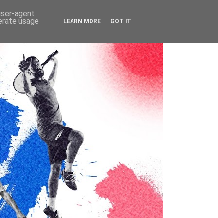
 user-agent
nerate usage
LEARN MORE
GOT IT