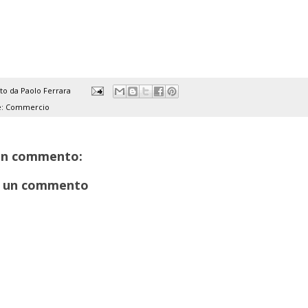
ato da
Paolo Ferrara
e:
Commercio
un commento:
 un commento