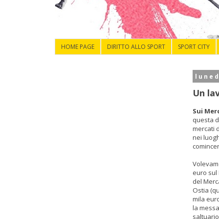
HOME PAGE
DIRITTO ALLO SPORT
SPORT CITY
luned
Un lav
Sui Mer
questa di
mercati 
nei luogh
comincer
Volevamo 
euro sul 
del Merc
Ostia (q
mila euro
la messa 
saltuario