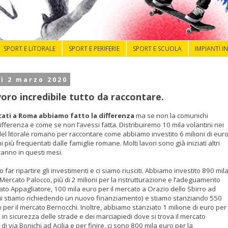
SPORT E LITORALE
SPORT E PERIFERIE
SPORT E SCUOLA
IMPIANTI I
ì 2 marzo 2020
oro incredibile tutto da raccontare.
cati a Roma abbiamo fatto la differenza
ma se non la comunichi
fferenza e come se non l’avessi fatta. Distribuiremo 10 mila volantini nei
del litorale romano per raccontare come abbiamo investito 6 milioni di eur
i più frequentati dalle famiglie romane. Molti lavori sono già iniziati altri
anno in questi mesi.
far ripartire gli investimenti e ci siamo riusciti. Abbiamo investito 890 mil
Mercato Palocco, più di 2 milioni per la ristrutturazione e l’adeguamento
ato Appagliatore, 100 mila euro per il mercato a Orazio dello Sbirro ad
ui stiamo richiedendo un nuovo finanziamento) e stiamo stanziando 550
 per il mercato Bernocchi. Inoltre, abbiamo stanziato 1 milione di euro per
in sicurezza delle strade e dei marciapiedi dove si trova il mercato
 di via Bonichi ad Acilia e per finire, ci sono 800 mila euro per la