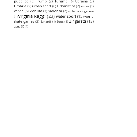
pubblico
(5)
Trump
(2)
Turismo
(6)
Ucraina
(3)
Umbria
(2)
urban sport
(6)
Urbanistica
(2)
usura
(1)
verde
(5)
Viabilità
(3)
Violenza
(2)
violenza di genere
Virginia Raggi
(23)
water sport
(15)
world
(1)
Zingaretti
(13)
skate games
(2)
Zanardi
(1)
Zeus
(1)
zona 30
(1)