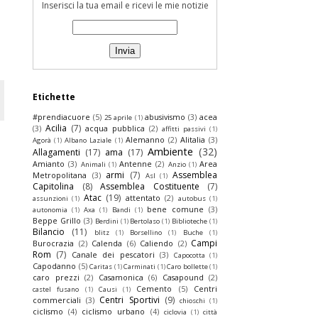
Inserisci la tua email e ricevi le mie notizie
Etichette
#prendiacuore
(5)
abusivismo
(3)
acea
25 aprile
(1)
Acilia
(7)
(3)
acqua pubblica
(2)
affitti passivi
(1)
Alemanno
(2)
Alitalia
(3)
Agorà
(1)
Albano Laziale
(1)
Ambiente
(32)
Allagamenti
(17)
ama
(17)
Amianto
(3)
Antenne
(2)
Area
Animali
(1)
Anzio
(1)
armi
(7)
Assemblea
Metropolitana
(3)
Asl
(1)
Capitolina
(8)
Assemblea Costituente
(7)
Atac
(19)
attentato
(2)
assunzioni
(1)
autobus
(1)
bene comune
(3)
autonomia
(1)
Axa
(1)
Bandi
(1)
Beppe Grillo
(3)
Berdini
(1)
Bertolaso
(1)
Biblioteche
(1)
Bilancio
(11)
blitz
(1)
Borsellino
(1)
Buche
(1)
Campi
Burocrazia
(2)
Calenda
(6)
Caliendo
(2)
Rom
(7)
Canale dei pescatori
(3)
Capocotta
(1)
Capodanno
(5)
Caritas
(1)
Carminati
(1)
Caro bollette
(1)
caro prezzi
(2)
Casamonica
(6)
Casapound
(2)
Cemento
(5)
Centri
castel fusano
(1)
Causi
(1)
Centri Sportivi
(9)
commerciali
(3)
chioschi
(1)
ciclismo
(4)
ciclismo urbano
(4)
ciclovia
(1)
città