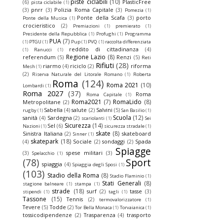
piste ciclabili
(10)
(6)
PlasticFree
pista ciclabile
(1)
(3)
pnrr
(3)
Polizia Roma Capitale
(3)
Pomezia
(1)
Ponte della Scafa
(3)
porto
Ponte della Musica
(1)
crocieristico
(2)
Premiazioni
(1)
premierato
(1)
Presidente della Repubblica
(1)
Profughi
(1)
Programma
PUA
(7)
(1)
PTGU
(1)
Pup
(1)
PVQ
(1)
raccolta differenziata
reddito di cittadinanza
(4)
(1)
Ranucci
(1)
Regione Lazio
(8)
referendum
(5)
Renzi
(5)
Reti
Rifiuti
(28)
riarmo
(4)
riciclo
(2)
riforma
Mesh
(1)
(2)
Riserva Naturale del Litorale Romano
(1)
Roberta
Roma
(124)
Roma 2021
(10)
Lombardi
(1)
Roma 2027
(37)
Roma
Roma Capitale
(1)
Roma2021
(7)
RomaLido
(8)
Metropolitane
(2)
Sabella
(4)
salute
(2)
Salvini
(5)
rugby
(1)
San Basilio
(1)
Scuola
(12)
sanità
(4)
Sardegna
(2)
scariolanti
(1)
Sei
Sicurezza
(14)
Sel
(6)
Nazioni
(1)
sicurezza stradale
(1)
skate
(8)
Sinistra Italiana
(2)
skateboard
Sinner
(1)
skatepark
(18)
(4)
Sociale
(2)
sondaggi
(2)
Spada
Spiagge
(3)
spese militari
(3)
Spelacchio
(1)
(78)
Sport
spiaggia
(4)
Spiaggia degli Sposi
(1)
(103)
Stadio della Roma
(8)
Stadio Flaminio
(1)
Stati Generali
(8)
stagione balneare
(1)
stampa
(1)
strade
(18)
surf
(2)
tasse
(3)
stipendi
(1)
tagli
(1)
Tassone
(15)
Tennis
(2)
termovalorizzatore
(1)
Tevere
(5)
Todde
(2)
Tor Bella Monaca
(1)
Torvaianica
(1)
tossicodipendenze
(2)
Trasparenza
(4)
trasporto