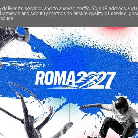
deliver its services and to analyze traffic. Your IP address and
formance and security metrics to ensure quality of service, ge
 abuse.