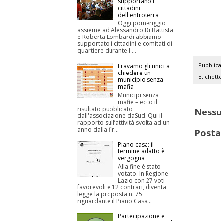
supportano i
cittadini
dell'entroterra
Oggi pomeriggio
assieme ad Alessandro Di Battista
e Roberta Lombardi abbiamo
supportato i cittadini e comitati di
quartiere durante l'...
Pubblic
Eravamo gli unici a
chiedere un
Etichett
municipio senza
mafia
Municipi senza
mafie – ecco il
risultato pubblicato
Ness
dall'associazione daSud. Qui il
rapporto sull’attività svolta ad un
anno dalla fir...
Posta
Piano casa: il
termine adatto è
vergogna
Alla fine è stato
votato. In Regione
Lazio con 27 voti
favorevoli e 12 contrari, diventa
legge la proposta n. 75
riguardante il Piano Casa...
Partecipazione e