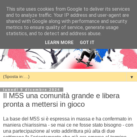
This site uses cookies from Google to deliver its services
and to analyze traffic. Your IP address and user-agent are
shared with Google along with performance and security
metrics to ensure quality of service, generate usage
statistics, and to detect and address abuse.
LEARN MORE
GOT IT
▼
lunedì 9 dicembre 2024
Il M5S una comunità grande e libera
pronta a mettersi in gioco
La base del M5S si è espressa in massa e ha confermato in
maniera chiarissima - se mai ce ne fosse stato bisogno - con
una partecipazione al voto addirittura più alta di due