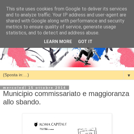
This site uses cookies from Google to deliver its services
and to analyze traffic. Your IP address and user-agent are
shared with Google along with performance and security
metrics to ensure quality of service, generate usage
statistics, and to detect and address abuse.
LEARN MORE
GOT IT
▼
mercoledì 15 ottobre 2014
Municipio commissariato e maggioranza
allo sbando.