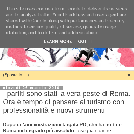
This site uses cookies from Google to deliver its services
and to analyze traffic. Your IP address and user-agent are
shared with Google along with performance and security
metrics to ensure quality of service, generate usage
statistics, and to detect and address abuse.
LEARN MORE
GOT IT
▼
giovedì 26 maggio 2016
I partiti sono stati la vera peste di Roma.
Ora è tempo di pensare al turismo con
professionalità e nuovi strumenti
Dopo un’amministrazione targata PD, che ha portato
Roma nel degrado più assoluto
, bisogna ripartire