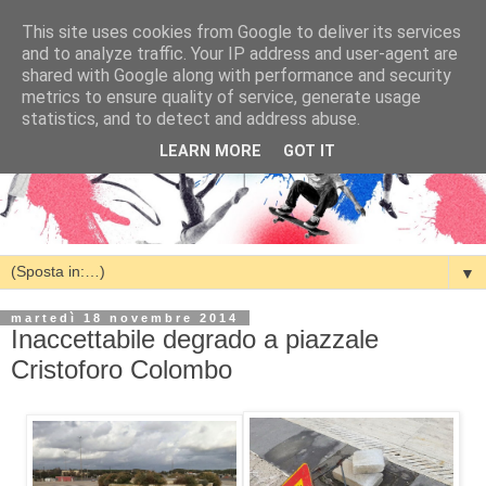
This site uses cookies from Google to deliver its services
and to analyze traffic. Your IP address and user-agent are
shared with Google along with performance and security
metrics to ensure quality of service, generate usage
statistics, and to detect and address abuse.
LEARN MORE
GOT IT
▼
martedì 18 novembre 2014
Inaccettabile degrado a piazzale
Cristoforo Colombo