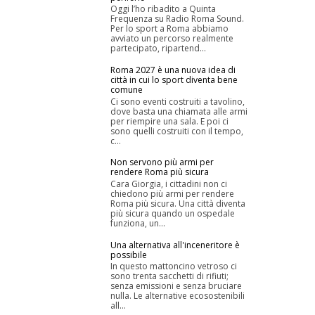
Oggi l’ho ribadito a Quinta
Frequenza su Radio Roma Sound.
Per lo sport a Roma abbiamo
avviato un percorso realmente
partecipato, ripartend...
Roma 2027 è una nuova idea di
città in cui lo sport diventa bene
comune
Ci sono eventi costruiti a tavolino,
dove basta una chiamata alle armi
per riempire una sala. E poi ci
sono quelli costruiti con il tempo,
c...
Non servono più armi per
rendere Roma più sicura
Cara Giorgia, i cittadini non ci
chiedono più armi per rendere
Roma più sicura. Una città diventa
più sicura quando un ospedale
funziona, un...
Una alternativa all'inceneritore è
possibile
In questo mattoncino vetroso ci
sono trenta sacchetti di rifiuti;
senza emissioni e senza bruciare
nulla. Le alternative ecosostenibili
all...