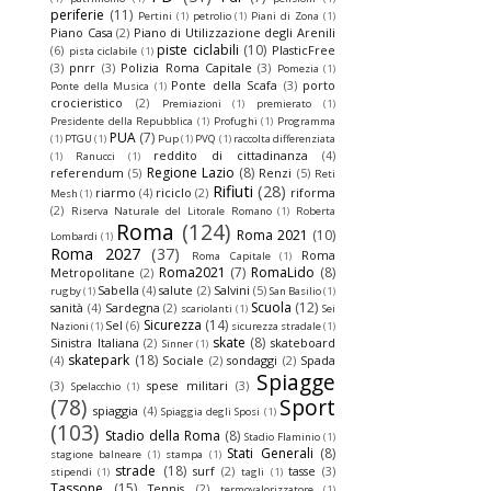
periferie
(11)
Pertini
(1)
petrolio
(1)
Piani di Zona
(1)
Piano Casa
(2)
Piano di Utilizzazione degli Arenili
piste ciclabili
(10)
(6)
PlasticFree
pista ciclabile
(1)
(3)
pnrr
(3)
Polizia Roma Capitale
(3)
Pomezia
(1)
Ponte della Scafa
(3)
porto
Ponte della Musica
(1)
crocieristico
(2)
Premiazioni
(1)
premierato
(1)
Presidente della Repubblica
(1)
Profughi
(1)
Programma
PUA
(7)
(1)
PTGU
(1)
Pup
(1)
PVQ
(1)
raccolta differenziata
reddito di cittadinanza
(4)
(1)
Ranucci
(1)
Regione Lazio
(8)
referendum
(5)
Renzi
(5)
Reti
Rifiuti
(28)
riarmo
(4)
riciclo
(2)
riforma
Mesh
(1)
(2)
Riserva Naturale del Litorale Romano
(1)
Roberta
Roma
(124)
Roma 2021
(10)
Lombardi
(1)
Roma 2027
(37)
Roma
Roma Capitale
(1)
Roma2021
(7)
RomaLido
(8)
Metropolitane
(2)
Sabella
(4)
salute
(2)
Salvini
(5)
rugby
(1)
San Basilio
(1)
Scuola
(12)
sanità
(4)
Sardegna
(2)
scariolanti
(1)
Sei
Sicurezza
(14)
Sel
(6)
Nazioni
(1)
sicurezza stradale
(1)
skate
(8)
Sinistra Italiana
(2)
skateboard
Sinner
(1)
skatepark
(18)
(4)
Sociale
(2)
sondaggi
(2)
Spada
Spiagge
(3)
spese militari
(3)
Spelacchio
(1)
(78)
Sport
spiaggia
(4)
Spiaggia degli Sposi
(1)
(103)
Stadio della Roma
(8)
Stadio Flaminio
(1)
Stati Generali
(8)
stagione balneare
(1)
stampa
(1)
strade
(18)
surf
(2)
tasse
(3)
stipendi
(1)
tagli
(1)
Tassone
(15)
Tennis
(2)
termovalorizzatore
(1)