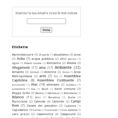
Inserisci la tua email e ricevi le mie notizie
Etichette
#prendiacuore
(5)
abusivismo
(3)
acea
25 aprile
(1)
Acilia
(7)
(3)
acqua pubblica
(2)
affitti passivi
(1)
Alemanno
(2)
Alitalia
(3)
Agorà
(1)
Albano Laziale
(1)
Ambiente
(32)
Allagamenti
(17)
ama
(17)
Amianto
(3)
Antenne
(2)
Area
Animali
(1)
Anzio
(1)
armi
(7)
Assemblea
Metropolitana
(3)
Asl
(1)
Capitolina
(8)
Assemblea Costituente
(7)
Atac
(19)
attentato
(2)
assunzioni
(1)
autobus
(1)
bene comune
(3)
autonomia
(1)
Axa
(1)
Bandi
(1)
Beppe Grillo
(3)
Berdini
(1)
Bertolaso
(1)
Biblioteche
(1)
Bilancio
(11)
blitz
(1)
Borsellino
(1)
Buche
(1)
Campi
Burocrazia
(2)
Calenda
(6)
Caliendo
(2)
Rom
(7)
Canale dei pescatori
(3)
Capocotta
(1)
Capodanno
(5)
Caritas
(1)
Carminati
(1)
Caro bollette
(1)
caro prezzi
(2)
Casamonica
(6)
Casapound
(2)