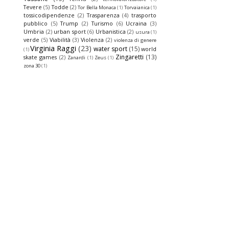
Tevere
(5)
Todde
(2)
Tor Bella Monaca
(1)
Torvaianica
(1)
tossicodipendenze
(2)
Trasparenza
(4)
trasporto
pubblico
(5)
Trump
(2)
Turismo
(6)
Ucraina
(3)
Umbria
(2)
urban sport
(6)
Urbanistica
(2)
usura
(1)
verde
(5)
Viabilità
(3)
Violenza
(2)
violenza di genere
Virginia Raggi
(23)
water sport
(15)
world
(1)
Zingaretti
(13)
skate games
(2)
Zanardi
(1)
Zeus
(1)
zona 30
(1)