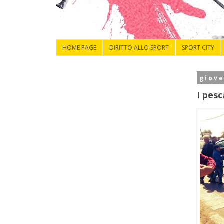
HOME PAGE
DIRITTO ALLO SPORT
SPORT CITY
giove
I pesc