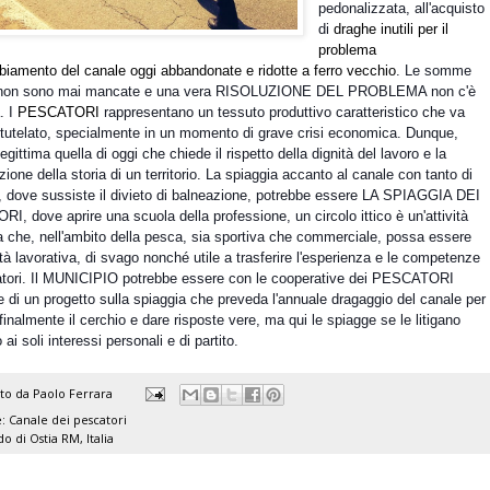
pedonalizzata, all'acquisto
di
draghe inutili per il
problema
bbiamento del canale oggi abbandonate e ridotte a ferro vecchio
. Le somme
non sono mai mancate e una vera RISOLUZIONE D
EL PROBLEMA non c'è
. I
PESCATORI
rappresentano un tessuto produttivo caratteristico che va
 tutelato, specialmente in un momento di grave crisi economica. Dunque,
egittima quella di oggi che chiede il rispetto della dignità del lavoro e la
ione della storia di un territorio. La spiaggia accanto al canale con tanto di
, dove sussiste il divieto di balneazione, potrebbe essere LA SPIAGGIA DEI
, dove aprire una scuola della professione, un circolo ittico è un'attività
a che, nell'ambito della pesca, sia sportiva che commerciale, possa essere
tà lavorativa, di svago nonché utile a trasferire l'esperienza e le competenze
atori. Il MUNICIPIO potrebbe essere con le cooperative dei PESCATORI
 di un progetto sulla spiaggia che preveda l'annuale dragaggio del canale per
finalmente il cerchio e dare risposte vere, ma qui le spiagge se le litigano
ai soli interessi personali e di partito.
ato da
Paolo Ferrara
e:
Canale dei pescatori
do di Ostia RM, Italia