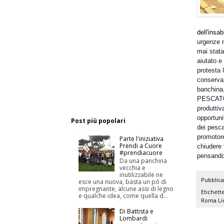
dell'insa
urgenze 
mai stata
aiutato e
protesta l
conservaz
banchina
PESCATORI
produttiv
opportuni
Post più popolari
dei pesc
promotore
Parte l'iniziativa
Prendi a Cuore
chiudere 
#prendiacuore
pensando 
Da una panchina
vecchia e
inutilizzabile ne
Pubblic
esce una nuova, basta un pó di
impregnante, alcune assi di legno
Etichett
e qualche idea, come quella d...
Roma
Li
Di Battista e
Lombardi