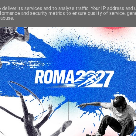
deliver its services and to analyze traffic. Your IP address and
formance and security metrics to ensure quality of service, ge
 abuse.