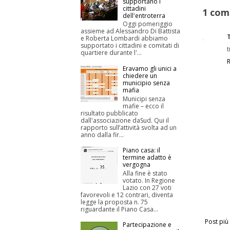
supportano i
cittadini
1 com
dell'entroterra
Oggi pomeriggio
assieme ad Alessandro Di Battista
e Roberta Lombardi abbiamo
supportato i cittadini e comitati di
t
quartiere durante l'...
Eravamo gli unici a
chiedere un
municipio senza
mafia
Municipi senza
mafie – ecco il
risultato pubblicato
dall'associazione daSud. Qui il
rapporto sull’attività svolta ad un
anno dalla fir...
Piano casa: il
termine adatto è
vergogna
Alla fine è stato
votato. In Regione
Lazio con 27 voti
favorevoli e 12 contrari, diventa
legge la proposta n. 75
riguardante il Piano Casa...
Post più
Partecipazione e