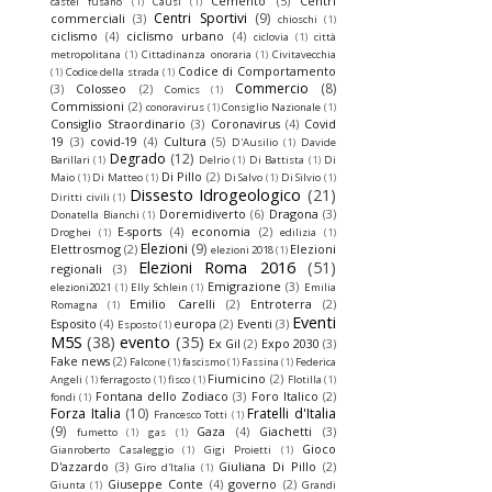
Cemento
(5)
Centri
castel fusano
(1)
Causi
(1)
Centri Sportivi
(9)
commerciali
(3)
chioschi
(1)
ciclismo
(4)
ciclismo urbano
(4)
ciclovia
(1)
città
metropolitana
(1)
Cittadinanza onoraria
(1)
Civitavecchia
Codice di Comportamento
(1)
Codice della strada
(1)
Commercio
(8)
(3)
Colosseo
(2)
Comics
(1)
Commissioni
(2)
conoravirus
(1)
Consiglio Nazionale
(1)
Consiglio Straordinario
(3)
Coronavirus
(4)
Covid
19
(3)
covid-19
(4)
Cultura
(5)
D'Ausilio
(1)
Davide
Degrado
(12)
Barillari
(1)
Delrio
(1)
Di Battista
(1)
Di
Di Pillo
(2)
Maio
(1)
Di Matteo
(1)
Di Salvo
(1)
Di Silvio
(1)
Dissesto Idrogeologico
(21)
Diritti civili
(1)
Doremidiverto
(6)
Dragona
(3)
Donatella Bianchi
(1)
E-sports
(4)
economia
(2)
Droghei
(1)
edilizia
(1)
Elezioni
(9)
Elettrosmog
(2)
Elezioni
elezioni 2018
(1)
Elezioni Roma 2016
(51)
regionali
(3)
Emigrazione
(3)
elezioni2021
(1)
Elly Schlein
(1)
Emilia
Emilio Carelli
(2)
Entroterra
(2)
Romagna
(1)
Eventi
Esposito
(4)
europa
(2)
Eventi
(3)
Esposto
(1)
M5S
(38)
evento
(35)
Ex Gil
(2)
Expo 2030
(3)
Fake news
(2)
Falcone
(1)
fascismo
(1)
Fassina
(1)
Federica
Fiumicino
(2)
Angeli
(1)
ferragosto
(1)
fisco
(1)
Flotilla
(1)
Fontana dello Zodiaco
(3)
Foro Italico
(2)
fondi
(1)
Forza Italia
(10)
Fratelli d'Italia
Francesco Totti
(1)
(9)
Gaza
(4)
Giachetti
(3)
fumetto
(1)
gas
(1)
Gioco
Gianroberto Casaleggio
(1)
Gigi Proietti
(1)
D'azzardo
(3)
Giuliana Di Pillo
(2)
Giro d'Italia
(1)
Giuseppe Conte
(4)
governo
(2)
Giunta
(1)
Grandi