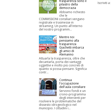
trasparenza sono il
Iscriviti a
pilastro della
democrazia
Abbiamo richiesto
che le
COMMISSIONI consiliari vengano
registrate e trasmesse in
streaming. Un punto all'interno
del nostro programm...
Mentre noi
pensiamo alla
trasparenza
Giachetti imbarca
gli amici di
Alemanno
Attuarla la trasparenza, oltre che
decantarla, porta dei vantaggi
oggettivi e molto più concreti di
quanto si possa pensare. Significa
contr...
Continua
l'occupazione
dell'aula consiliare
Servono fondi e un
crono-programma
degli interventi per
risolvere le problematiche del
dissesto idrogeologico nel
municipio. I cittadini i...