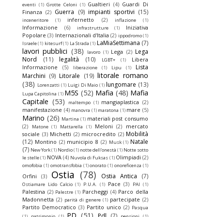
Gualtieri
(4)
Guardi Di
eventi
(1)
Grotte Celoni
(1)
Guerra
(9)
impianti sportivi
(15)
Finanza
(2)
infernetto
(2)
inceneritore
(1)
inflazione
(1)
Informazione
(6)
Iniziativa
infrastrutture
(1)
Popolare
(3)
Internazionali d'Italia
(2)
ippodromo
(1)
LaMiaSettimana
(7)
Israele
(1)
kitesurf
(1)
La Strada
(1)
lavori pubblici
(38)
Lega
Lega
(2)
lavoro
(1)
Nord
(11)
legalità
(10)
Libera
LGBT+
(1)
Lista
Informazione
(5)
liberazione
(1)
Lipu
(1)
litorale romano
Marchini
(9)
Litorale
(19)
(38)
lungomare
(13)
Lorenzatti
(1)
Luigi Di Maio
(1)
M5S
(52)
Mafia
(48)
Mafia
Lupa Capitolina
(1)
Capitale
(53)
mangiaplastica
(2)
maltempo
(1)
manifestazione
(4)
mare
(5)
manovra
(1)
maratona
(1)
Marino
(26)
materiali post consumo
Martina
(1)
(2)
Meloni
(2)
mercato
Matone
(1)
Mattarella
(1)
Mobilità
sociale
(3)
Michetti
(2)
microcredito
(2)
(12)
Natale
Montino
(2)
municipio 8
(2)
Musk
(1)
(7)
New York
(1)
Nordio
(1)
notte dell'onestà
(1)
Notte sotto
NOVA
(4)
Olimpiadi
(2)
le stelle
(1)
Nuvola di Fuksas
(1)
omofobia
(1)
omotransfobia
(1)
onorato
(1)
onoreficenza
(1)
Ostia
(78)
Ostia Antica
(7)
Orfini
(3)
Pace
(3)
Ostiamare Lido Calcio
(1)
P.U.A.
(1)
PAI
(1)
Palestina
(2)
Parcheggi
(4)
Parco della
Palestre
(1)
Madonnetta
(2)
partecipate
(2)
parità di genere
(1)
Partito Democratico
(3)
Partito unico
(2)
Pasqua
PD
(51)
Pdl
(7)
(1)
patrimonio
(1)
pensioni
(1)