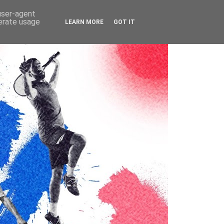
 user-agent
nerate usage
LEARN MORE
GOT IT