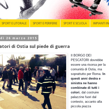
SPORT E LITORALE
SPORT E PERIFERIE
SPORT E SCUOLA
IMPIANTI I
dì 26 marzo 2015
atori di Ostia sul piede di guerra
Il BORGO DEI
PESCATORI dovrebbe
essere una risorsa per la
comunità di Ostia, ma
soprattutto per Roma.
In
questi anni destra e
sinistra ne hanno
combinate di tutti i
colori
, dal costruire
palazzine fuori dal
contesto, accanto alla
piccola piazza