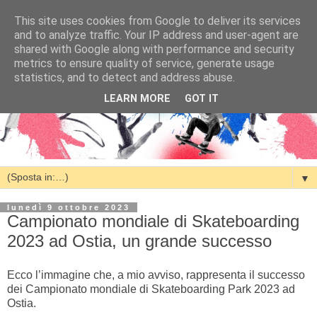
This site uses cookies from Google to deliver its services
and to analyze traffic. Your IP address and user-agent are
shared with Google along with performance and security
metrics to ensure quality of service, generate usage
statistics, and to detect and address abuse.
LEARN MORE
GOT IT
▼
lunedì 9 ottobre 2023
Campionato mondiale di Skateboarding
2023 ad Ostia, un grande successo
Ecco l’immagine che, a mio avviso, rappresenta il successo
dei Campionato mondiale di Skateboarding Park 2023 ad
Ostia.