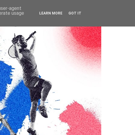
 user-agent
nerate usage
LEARN MORE
GOT IT