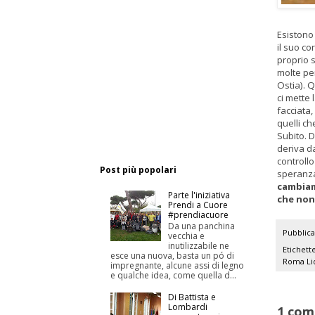
Esistono 
il suo c
proprio s
molte per
Ostia). 
ci mette 
facciata,
quelli c
Subito. 
deriva da
controll
Post più popolari
speranza
cambiame
Parte l'iniziativa
che non 
Prendi a Cuore
#prendiacuore
Da una panchina
Pubblic
vecchia e
inutilizzabile ne
Etichett
esce una nuova, basta un pó di
Roma
Li
impregnante, alcune assi di legno
e qualche idea, come quella d...
Di Battista e
Lombardi
1 com