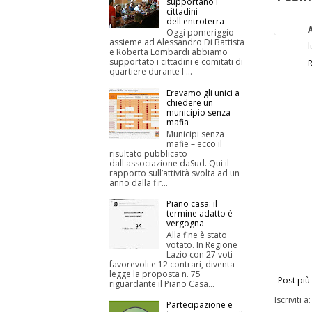
supportano i
cittadini
dell'entroterra
Oggi pomeriggio
assieme ad Alessandro Di Battista
e Roberta Lombardi abbiamo
supportato i cittadini e comitati di
quartiere durante l'...
Eravamo gli unici a
chiedere un
municipio senza
mafia
Municipi senza
mafie – ecco il
risultato pubblicato
dall'associazione daSud. Qui il
rapporto sull’attività svolta ad un
anno dalla fir...
Piano casa: il
termine adatto è
vergogna
Alla fine è stato
votato. In Regione
Lazio con 27 voti
favorevoli e 12 contrari, diventa
legge la proposta n. 75
Post più
riguardante il Piano Casa...
Iscriviti a
Partecipazione e