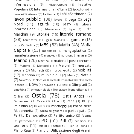
Informazione
(6)
Iniziativa
infrastrutture
(1)
Popolare
(3)
Internazionali d'Italia
(2)
ippodromo
(1)
LaMiaSettimana
(7)
Israele
(1)
kitesurf
(1)
La Strada
(1)
lavori pubblici
(38)
Lega
Lega
(2)
lavoro
(1)
Nord
(11)
legalità
(10)
Libera
LGBT+
(1)
Lista
Informazione
(5)
liberazione
(1)
Lipu
(1)
litorale romano
Marchini
(9)
Litorale
(19)
(38)
lungomare
(13)
Lorenzatti
(1)
Luigi Di Maio
(1)
M5S
(52)
Mafia
(48)
Mafia
Lupa Capitolina
(1)
Capitale
(53)
mangiaplastica
(2)
maltempo
(1)
manifestazione
(4)
mare
(5)
manovra
(1)
maratona
(1)
Marino
(26)
materiali post consumo
Martina
(1)
(2)
Meloni
(2)
mercato
Matone
(1)
Mattarella
(1)
Mobilità
sociale
(3)
Michetti
(2)
microcredito
(2)
(12)
Natale
Montino
(2)
municipio 8
(2)
Musk
(1)
(7)
New York
(1)
Nordio
(1)
notte dell'onestà
(1)
Notte sotto
NOVA
(4)
Olimpiadi
(2)
le stelle
(1)
Nuvola di Fuksas
(1)
omofobia
(1)
omotransfobia
(1)
onorato
(1)
onoreficenza
(1)
Ostia
(78)
Ostia Antica
(7)
Orfini
(3)
Pace
(3)
Ostiamare Lido Calcio
(1)
P.U.A.
(1)
PAI
(1)
Palestina
(2)
Parcheggi
(4)
Parco della
Palestre
(1)
Madonnetta
(2)
partecipate
(2)
parità di genere
(1)
Partito Democratico
(3)
Partito unico
(2)
Pasqua
PD
(51)
Pdl
(7)
(1)
patrimonio
(1)
pensioni
(1)
periferie
(11)
Pertini
(1)
petrolio
(1)
Piani di Zona
(1)
Piano Casa
(2)
Piano di Utilizzazione degli Arenili