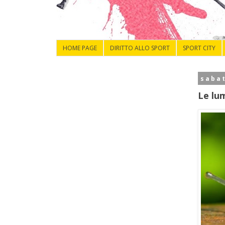
HOME PAGE
DIRITTO ALLO SPORT
SPORT CITY
saba
Le lu