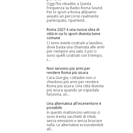
Oggi l’ho ribadito a Quinta
Frequenza su Radio Roma Sound.
Per lo sport a Roma abbiamo
avviato un percorso realmente
partecipato, ripartend...
Roma 2027 è una nuova idea di
città in cui lo sport diventa bene
comune
Ci sono eventi costruiti a tavolino,
dove basta una chiamata alle armi
per riempire una sala. E poi ci
sono quelli costruiti con il tempo,
c...
Non servono più armi per
rendere Roma più sicura
Cara Giorgia, i cittadini non ci
chiedono più armi per rendere
Roma più sicura. Una città diventa
più sicura quando un ospedale
funziona, un...
Una alternativa all'inceneritore è
possibile
In questo mattoncino vetroso ci
sono trenta sacchetti di rifiuti;
senza emissioni e senza bruciare
nulla. Le alternative ecosostenibili
all...