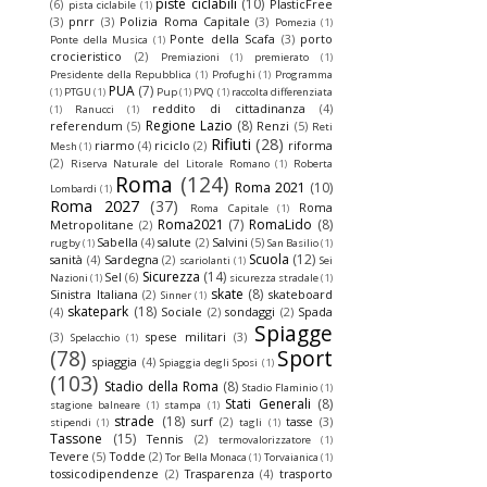
piste ciclabili
(10)
(6)
PlasticFree
pista ciclabile
(1)
(3)
pnrr
(3)
Polizia Roma Capitale
(3)
Pomezia
(1)
Ponte della Scafa
(3)
porto
Ponte della Musica
(1)
crocieristico
(2)
Premiazioni
(1)
premierato
(1)
Presidente della Repubblica
(1)
Profughi
(1)
Programma
PUA
(7)
(1)
PTGU
(1)
Pup
(1)
PVQ
(1)
raccolta differenziata
reddito di cittadinanza
(4)
(1)
Ranucci
(1)
Regione Lazio
(8)
referendum
(5)
Renzi
(5)
Reti
Rifiuti
(28)
riarmo
(4)
riciclo
(2)
riforma
Mesh
(1)
(2)
Riserva Naturale del Litorale Romano
(1)
Roberta
Roma
(124)
Roma 2021
(10)
Lombardi
(1)
Roma 2027
(37)
Roma
Roma Capitale
(1)
Roma2021
(7)
RomaLido
(8)
Metropolitane
(2)
Sabella
(4)
salute
(2)
Salvini
(5)
rugby
(1)
San Basilio
(1)
Scuola
(12)
sanità
(4)
Sardegna
(2)
scariolanti
(1)
Sei
Sicurezza
(14)
Sel
(6)
Nazioni
(1)
sicurezza stradale
(1)
skate
(8)
Sinistra Italiana
(2)
skateboard
Sinner
(1)
skatepark
(18)
(4)
Sociale
(2)
sondaggi
(2)
Spada
Spiagge
(3)
spese militari
(3)
Spelacchio
(1)
(78)
Sport
spiaggia
(4)
Spiaggia degli Sposi
(1)
(103)
Stadio della Roma
(8)
Stadio Flaminio
(1)
Stati Generali
(8)
stagione balneare
(1)
stampa
(1)
strade
(18)
surf
(2)
tasse
(3)
stipendi
(1)
tagli
(1)
Tassone
(15)
Tennis
(2)
termovalorizzatore
(1)
Tevere
(5)
Todde
(2)
Tor Bella Monaca
(1)
Torvaianica
(1)
tossicodipendenze
(2)
Trasparenza
(4)
trasporto