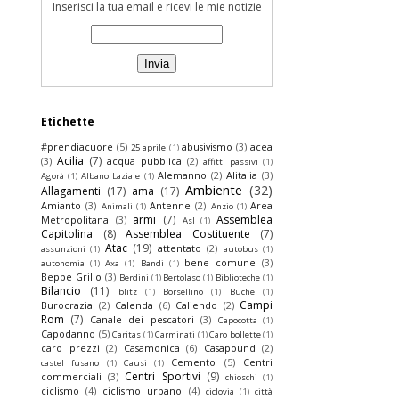
Inserisci la tua email e ricevi le mie notizie
Etichette
#prendiacuore
(5)
abusivismo
(3)
acea
25 aprile
(1)
Acilia
(7)
(3)
acqua pubblica
(2)
affitti passivi
(1)
Alemanno
(2)
Alitalia
(3)
Agorà
(1)
Albano Laziale
(1)
Ambiente
(32)
Allagamenti
(17)
ama
(17)
Amianto
(3)
Antenne
(2)
Area
Animali
(1)
Anzio
(1)
armi
(7)
Assemblea
Metropolitana
(3)
Asl
(1)
Capitolina
(8)
Assemblea Costituente
(7)
Atac
(19)
attentato
(2)
assunzioni
(1)
autobus
(1)
bene comune
(3)
autonomia
(1)
Axa
(1)
Bandi
(1)
Beppe Grillo
(3)
Berdini
(1)
Bertolaso
(1)
Biblioteche
(1)
Bilancio
(11)
blitz
(1)
Borsellino
(1)
Buche
(1)
Campi
Burocrazia
(2)
Calenda
(6)
Caliendo
(2)
Rom
(7)
Canale dei pescatori
(3)
Capocotta
(1)
Capodanno
(5)
Caritas
(1)
Carminati
(1)
Caro bollette
(1)
caro prezzi
(2)
Casamonica
(6)
Casapound
(2)
Cemento
(5)
Centri
castel fusano
(1)
Causi
(1)
Centri Sportivi
(9)
commerciali
(3)
chioschi
(1)
ciclismo
(4)
ciclismo urbano
(4)
ciclovia
(1)
città