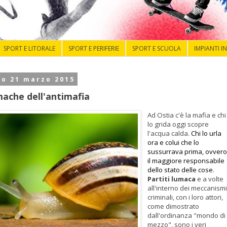
SPORT E LITORALE
SPORT E PERIFERIE
SPORT E SCUOLA
IMPIANTI I
to 21 marzo 2015
mache dell'antimafia
Ad Ostia c'è la mafia e chi
lo grida oggi scopre
l'acqua calda.
Chi lo urla
ora e colui che lo
sussurrava prima, ovvero
il maggiore responsabile
dello stato delle cose
.
Partiti lumaca
e a volte
all'interno dei meccanism
criminali, con i loro attori,
come dimostrato
dall'ordinanza "mondo di
mezzo", sono i veri