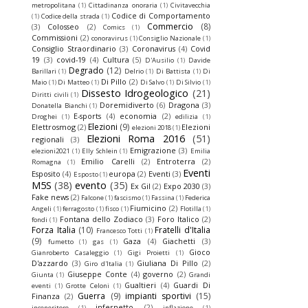
metropolitana
(1)
Cittadinanza onoraria
(1)
Civitavecchia
Codice di Comportamento
(1)
Codice della strada
(1)
Commercio
(8)
(3)
Colosseo
(2)
Comics
(1)
Commissioni
(2)
conoravirus
(1)
Consiglio Nazionale
(1)
Consiglio Straordinario
(3)
Coronavirus
(4)
Covid
19
(3)
covid-19
(4)
Cultura
(5)
D'Ausilio
(1)
Davide
Degrado
(12)
Barillari
(1)
Delrio
(1)
Di Battista
(1)
Di
Di Pillo
(2)
Maio
(1)
Di Matteo
(1)
Di Salvo
(1)
Di Silvio
(1)
Dissesto Idrogeologico
(21)
Diritti civili
(1)
Doremidiverto
(6)
Dragona
(3)
Donatella Bianchi
(1)
E-sports
(4)
economia
(2)
Droghei
(1)
edilizia
(1)
Elezioni
(9)
Elettrosmog
(2)
Elezioni
elezioni 2018
(1)
Elezioni Roma 2016
(51)
regionali
(3)
Emigrazione
(3)
elezioni2021
(1)
Elly Schlein
(1)
Emilia
Emilio Carelli
(2)
Entroterra
(2)
Romagna
(1)
Eventi
Esposito
(4)
europa
(2)
Eventi
(3)
Esposto
(1)
M5S
(38)
evento
(35)
Ex Gil
(2)
Expo 2030
(3)
Fake news
(2)
Falcone
(1)
fascismo
(1)
Fassina
(1)
Federica
Fiumicino
(2)
Angeli
(1)
ferragosto
(1)
fisco
(1)
Flotilla
(1)
Fontana dello Zodiaco
(3)
Foro Italico
(2)
fondi
(1)
Forza Italia
(10)
Fratelli d'Italia
Francesco Totti
(1)
(9)
Gaza
(4)
Giachetti
(3)
fumetto
(1)
gas
(1)
Gioco
Gianroberto Casaleggio
(1)
Gigi Proietti
(1)
D'azzardo
(3)
Giuliana Di Pillo
(2)
Giro d'Italia
(1)
Giuseppe Conte
(4)
governo
(2)
Giunta
(1)
Grandi
Gualtieri
(4)
Guardi Di
eventi
(1)
Grotte Celoni
(1)
Guerra
(9)
impianti sportivi
(15)
Finanza
(2)
infernetto
(2)
inceneritore
(1)
inflazione
(1)