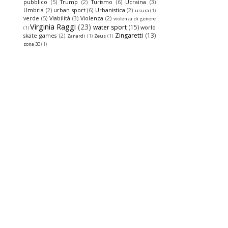
pubblico
(5)
Trump
(2)
Turismo
(6)
Ucraina
(3)
Umbria
(2)
urban sport
(6)
Urbanistica
(2)
usura
(1)
verde
(5)
Viabilità
(3)
Violenza
(2)
violenza di genere
Virginia Raggi
(23)
water sport
(15)
world
(1)
Zingaretti
(13)
skate games
(2)
Zanardi
(1)
Zeus
(1)
zona 30
(1)