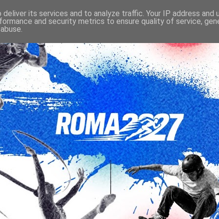
deliver its services and to analyze traffic. Your IP address and
formance and security metrics to ensure quality of service, ge
 abuse.