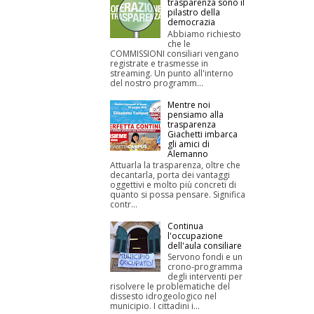
trasparenza sono il
pilastro della
democrazia
Abbiamo richiesto
che le
COMMISSIONI consiliari vengano
registrate e trasmesse in
streaming. Un punto all'interno
del nostro programm...
Mentre noi
pensiamo alla
trasparenza
Giachetti imbarca
gli amici di
Alemanno
Attuarla la trasparenza, oltre che
decantarla, porta dei vantaggi
oggettivi e molto più concreti di
quanto si possa pensare. Significa
contr...
Continua
l'occupazione
dell'aula consiliare
Servono fondi e un
crono-programma
degli interventi per
risolvere le problematiche del
dissesto idrogeologico nel
municipio. I cittadini i...