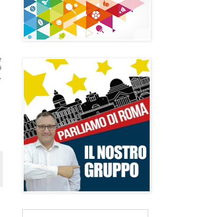
e
i
,