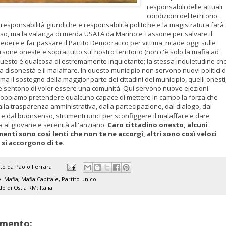
responsabili delle attuali
condizioni del territorio.
responsabilità giuridiche e responsabilità politiche e la magistratura farà
orso, ma la valanga di merda USATA da Marino e Tassone per salvare il
edere e far passare il Partito Democratico per vittima, ricade oggi sulle
sone oneste e soprattutto sul nostro territorio (non c'è solo la mafia ad
Questo è qualcosa di estremamente inquietante; la stessa inquietudine ch
la disonestà e il malaffare. In questo municipio non servono nuovi politici d
 ma il sostegno della maggior parte dei cittadini del municipio, quelli onesti
he sentono di voler essere una comunità. Qui servono nuove elezioni.
Dobbiamo pretendere qualcuno capace di mettere in campo la forza che
lla trasparenza amministrativa, dalla partecipazione, dal dialogo, dal
o e dal buonsenso, strumenti unici per sconfiggere il malaffare e dare
 al giovane e serenità all'anziano.
Caro cittadino onesto, alcuni
nti sono così lenti che non te ne accorgi, altri sono così veloci
si accorgono di te.
ato da
Paolo Ferrara
e:
Mafia
,
Mafia Capitale
,
Partito unico
do di Ostia RM, Italia
mento: