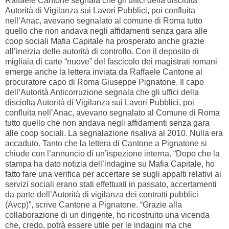
Raffaele Cantone segnala che gli uffici della disciolta
Autorità di Vigilanza sui Lavori Pubblici, poi confluita
nell’Anac, avevano segnalato al comune di Roma tutto
quello che non andava negli affidamenti senza gara alle
coop sociali Mafia Capitale ha prosperato anche grazie
all’inerzia delle autorità di controllo. Con il deposito di
migliaia di carte “nuove” del fascicolo dei magistrati romani
emerge anche la lettera inviata da Raffaele Cantone al
procuratore capo di Roma Giuseppe Pignatone. Il capo
dell’Autorità Anticorruzione segnala che gli uffici della
disciolta Autorità di Vigilanza sui Lavori Pubblici, poi
confluita nell’Anac, avevano segnalato al Comune di Roma
tutto quello che non andava negli affidamenti senza gara
alle coop sociali. La segnalazione risaliva al 2010. Nulla era
accaduto. Tanto che la lettera di Cantone a Pignatone si
chiude con l’annuncio di un’ispezione interna. “Dopo che la
stampa ha dato notizia dell’indagine su Mafia Capitale, ho
fatto fare una verifica per accertare se sugli appalti relativi ai
servizi sociali erano stati effettuati in passato, accertamenti
da parte dell’Autorità di vigilanza dei contratti pubblici
(Avcp)”, scrive Cantone a Pignatone. “Grazie alla
collaborazione di un dirigente, ho ricostruito una vicenda
che, credo, potrà essere utile per le indagini ma che