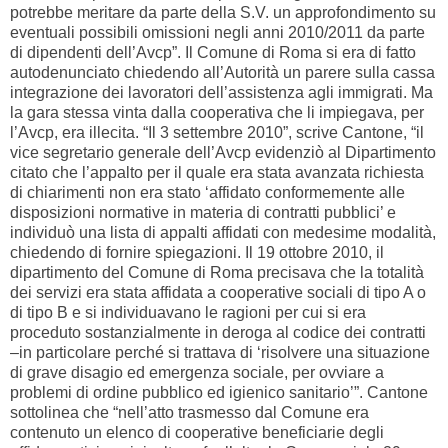
potrebbe meritare da parte della S.V. un approfondimento su
eventuali possibili omissioni negli anni 2010/2011 da parte
di dipendenti dell’Avcp”. Il Comune di Roma si era di fatto
autodenunciato chiedendo all’Autorità un parere sulla cassa
integrazione dei lavoratori dell’assistenza agli immigrati. Ma
la gara stessa vinta dalla cooperativa che li impiegava, per
l’Avcp, era illecita. “Il 3 settembre 2010”, scrive Cantone, “il
vice segretario generale dell’Avcp evidenziò al Dipartimento
citato che l’appalto per il quale era stata avanzata richiesta
di chiarimenti non era stato ‘affidato conformemente alle
disposizioni normative in materia di contratti pubblici’ e
individuò una lista di appalti affidati con medesime modalità,
chiedendo di fornire spiegazioni. Il 19 ottobre 2010, il
dipartimento del Comune di Roma precisava che la totalità
dei servizi era stata affidata a cooperative sociali di tipo A o
di tipo B e si individuavano le ragioni per cui si era
proceduto sostanzialmente in deroga al codice dei contratti
–in particolare perché si trattava di ‘risolvere una situazione
di grave disagio ed emergenza sociale, per ovviare a
problemi di ordine pubblico ed igienico sanitario’”. Cantone
sottolinea che “nell’atto trasmesso dal Comune era
contenuto un elenco di cooperative beneficiarie degli