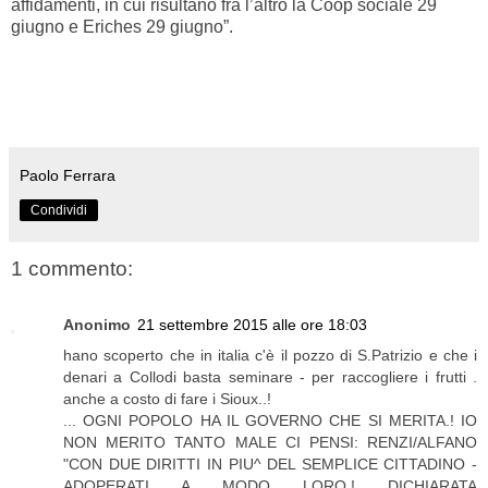
affidamenti, in cui risultano fra l’altro la Coop sociale 29
giugno e Eriches 29 giugno”.
Paolo Ferrara
Condividi
1 commento:
Anonimo
21 settembre 2015 alle ore 18:03
hano scoperto che in italia c'è il pozzo di S.Patrizio e che i
denari a Collodi basta seminare - per raccogliere i frutti .
anche a costo di fare i Sioux..!
... OGNI POPOLO HA IL GOVERNO CHE SI MERITA.! IO
NON MERITO TANTO MALE CI PENSI: RENZI/ALFANO
"CON DUE DIRITTI IN PIU^ DEL SEMPLICE CITTADINO -
ADOPERATI A MODO LORO.! DICHIARATA