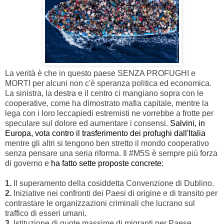
La verità è che in questo paese SENZA PROFUGHI e
MORTI per alcuni non c'è speranza politica ed economica.
La sinistra, la destra e il centro ci mangiano sopra con le
cooperative, come ha dimostrato mafia capitale, mentre la
lega con i loro leccapiedi estremisti ne vorrebbe a frotte per
speculare sul dolore ed aumentare i consensi.
Salvini, in
Europa, vota contro il trasferimento dei profughi dall'Italia
mentre gli altri si tengono ben stretto il mondo cooperativo
senza pensare una seria riforma. Il ‪#‎M5S‬ è sempre più forza
di governo e
ha fatto sette proposte concrete
:
1.
Il superamento della cosiddetta Convenzione di Dublino.
2.
Iniziative nei confronti dei Paesi di origine e di transito per
contrastare le organizzazioni criminali che lucrano sul
traffico di esseri umani.
3.
Istituzione di quote massime di migranti per Paese,