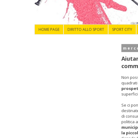
HOME PAGE
DIRITTO ALLO SPORT
SPORT CITY
merco
Aiutar
comme
Non poss
quadrati 
prospet
superfici
Se ci po
destinat
di consum
politica 
municip
la picco