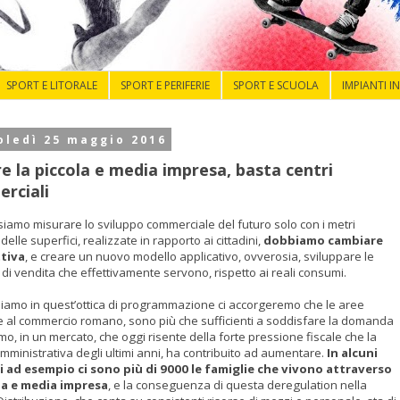
SPORT E LITORALE
SPORT E PERIFERIE
SPORT E SCUOLA
IMPIANTI I
ledì 25 maggio 2016
e la piccola e media impresa, basta centri
rciali
iamo misurare lo sviluppo commerciale del futuro solo con i metri
delle superfici, realizzate in rapporto ai cittadini,
dobbiamo cambiare
tiva
, e creare un nuovo modello applicativo, ovverosia, sviluppare le
 di vendita che effettivamente servono, rispetto ai reali consumi.
niamo in quest’ottica di programmazione ci accorgeremo che le aree
e al commercio romano, sono più che sufficienti a soddisfare la domanda
o, in un mercato, che oggi risente della forte pressione fiscale che la
amministrativa degli ultimi anni, ha contribuito ad aumentare.
In alcuni
i ad esempio ci sono più di 9000 le famiglie che vivono attraverso
la e media impresa
, e la conseguenza di questa deregulation nella