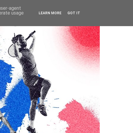
 user-agent
nerate usage
LEARN MORE
GOT IT