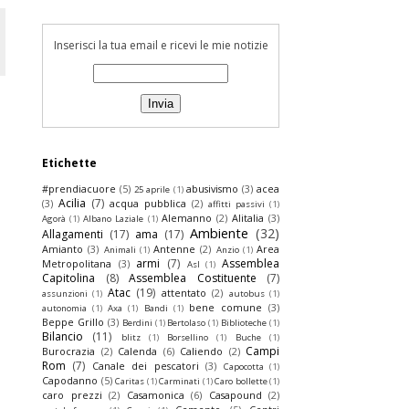
Inserisci la tua email e ricevi le mie notizie
Etichette
#prendiacuore
(5)
abusivismo
(3)
acea
25 aprile
(1)
Acilia
(7)
(3)
acqua pubblica
(2)
affitti passivi
(1)
Alemanno
(2)
Alitalia
(3)
Agorà
(1)
Albano Laziale
(1)
Ambiente
(32)
Allagamenti
(17)
ama
(17)
Amianto
(3)
Antenne
(2)
Area
Animali
(1)
Anzio
(1)
armi
(7)
Assemblea
Metropolitana
(3)
Asl
(1)
Capitolina
(8)
Assemblea Costituente
(7)
Atac
(19)
attentato
(2)
assunzioni
(1)
autobus
(1)
bene comune
(3)
autonomia
(1)
Axa
(1)
Bandi
(1)
Beppe Grillo
(3)
Berdini
(1)
Bertolaso
(1)
Biblioteche
(1)
Bilancio
(11)
blitz
(1)
Borsellino
(1)
Buche
(1)
Campi
Burocrazia
(2)
Calenda
(6)
Caliendo
(2)
Rom
(7)
Canale dei pescatori
(3)
Capocotta
(1)
Capodanno
(5)
Caritas
(1)
Carminati
(1)
Caro bollette
(1)
caro prezzi
(2)
Casamonica
(6)
Casapound
(2)