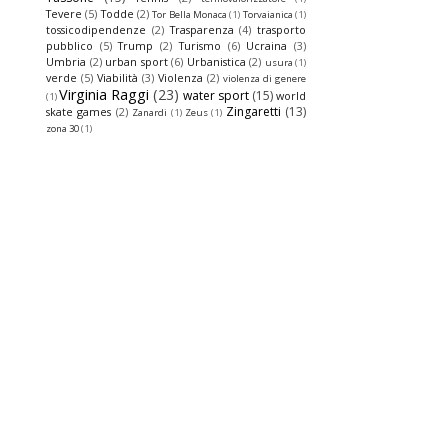
Tevere
(5)
Todde
(2)
Tor Bella Monaca
(1)
Torvaianica
(1)
tossicodipendenze
(2)
Trasparenza
(4)
trasporto
pubblico
(5)
Trump
(2)
Turismo
(6)
Ucraina
(3)
Umbria
(2)
urban sport
(6)
Urbanistica
(2)
usura
(1)
verde
(5)
Viabilità
(3)
Violenza
(2)
violenza di genere
Virginia Raggi
(23)
water sport
(15)
world
(1)
Zingaretti
(13)
skate games
(2)
Zanardi
(1)
Zeus
(1)
zona 30
(1)