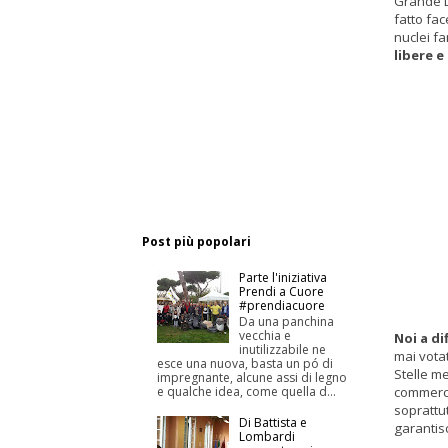
Grande Di
fatto fac
nuclei fa
libere e
Post più popolari
Parte l'iniziativa
Prendi a Cuore
#prendiacuore
Da una panchina
vecchia e
Noi a di
inutilizzabile ne
mai vota
esce una nuova, basta un pó di
Stelle m
impregnante, alcune assi di legno
commerci
e qualche idea, come quella d...
soprattu
Di Battista e
garantisc
Lombardi