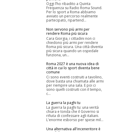
Oggi l’ho ribadito a Quinta
Frequenza su Radio Roma Sound.
Per lo sport a Roma abbiamo
avviato un percorso realmente
partecipato, ripartend...
Non servono più armi per
rendere Roma più sicura
Cara Giorgia, i cittadini non ci
chiedono più armi per rendere
Roma più sicura. Una città diventa
più sicura quando un ospedale
funziona, un...
Roma 2027 è una nuova idea di
città in cui lo sport diventa bene
comune
Ci sono eventi costruiti a tavolino,
dove basta una chiamata alle armi
per riempire una sala. E poi ci
sono quelli costruiti con il tempo,
c...
La guerra la paghi tu
La guerra la paghi tu: una verità
chiara e tonda che il Governo si
rifiuta di confessare agli italiani.
L'enorme esborso per spese mil...
Una alternativa all'inceneritore è