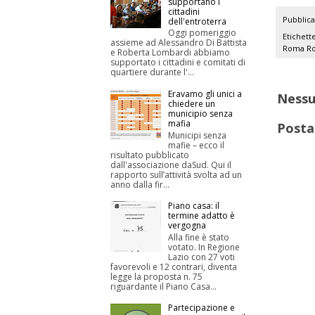
supportano i
cittadini
Pubblic
dell'entroterra
Oggi pomeriggio
Etichett
assieme ad Alessandro Di Battista
Roma
Ro
e Roberta Lombardi abbiamo
supportato i cittadini e comitati di
quartiere durante l'...
Eravamo gli unici a
Ness
chiedere un
municipio senza
mafia
Posta
Municipi senza
mafie – ecco il
risultato pubblicato
dall'associazione daSud. Qui il
rapporto sull’attività svolta ad un
anno dalla fir...
Piano casa: il
termine adatto è
vergogna
Alla fine è stato
votato. In Regione
Lazio con 27 voti
favorevoli e 12 contrari, diventa
legge la proposta n. 75
riguardante il Piano Casa...
Partecipazione e