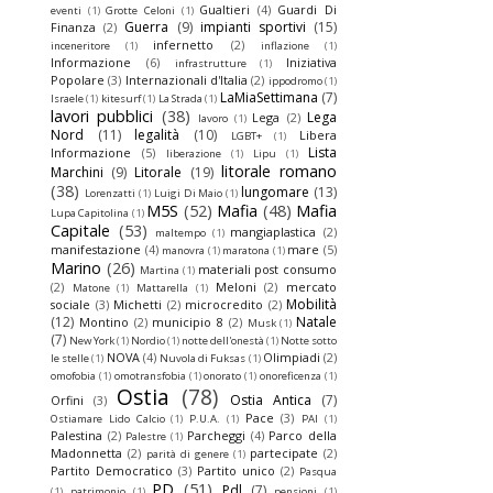
Gualtieri
(4)
Guardi Di
eventi
(1)
Grotte Celoni
(1)
Guerra
(9)
impianti sportivi
(15)
Finanza
(2)
infernetto
(2)
inceneritore
(1)
inflazione
(1)
Informazione
(6)
Iniziativa
infrastrutture
(1)
Popolare
(3)
Internazionali d'Italia
(2)
ippodromo
(1)
LaMiaSettimana
(7)
Israele
(1)
kitesurf
(1)
La Strada
(1)
lavori pubblici
(38)
Lega
Lega
(2)
lavoro
(1)
Nord
(11)
legalità
(10)
Libera
LGBT+
(1)
Lista
Informazione
(5)
liberazione
(1)
Lipu
(1)
litorale romano
Marchini
(9)
Litorale
(19)
(38)
lungomare
(13)
Lorenzatti
(1)
Luigi Di Maio
(1)
M5S
(52)
Mafia
(48)
Mafia
Lupa Capitolina
(1)
Capitale
(53)
mangiaplastica
(2)
maltempo
(1)
manifestazione
(4)
mare
(5)
manovra
(1)
maratona
(1)
Marino
(26)
materiali post consumo
Martina
(1)
(2)
Meloni
(2)
mercato
Matone
(1)
Mattarella
(1)
Mobilità
sociale
(3)
Michetti
(2)
microcredito
(2)
(12)
Natale
Montino
(2)
municipio 8
(2)
Musk
(1)
(7)
New York
(1)
Nordio
(1)
notte dell'onestà
(1)
Notte sotto
NOVA
(4)
Olimpiadi
(2)
le stelle
(1)
Nuvola di Fuksas
(1)
omofobia
(1)
omotransfobia
(1)
onorato
(1)
onoreficenza
(1)
Ostia
(78)
Ostia Antica
(7)
Orfini
(3)
Pace
(3)
Ostiamare Lido Calcio
(1)
P.U.A.
(1)
PAI
(1)
Palestina
(2)
Parcheggi
(4)
Parco della
Palestre
(1)
Madonnetta
(2)
partecipate
(2)
parità di genere
(1)
Partito Democratico
(3)
Partito unico
(2)
Pasqua
PD
(51)
Pdl
(7)
(1)
patrimonio
(1)
pensioni
(1)