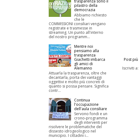
trasparenza sono il
pilastro della
democrazia
Abbiamo richiesto
che le
COMMISSIONI consiliari vengano
registrate e trasmesse in
streaming. Un punto all'interno
del nostro programm...
Mentre noi
pensiamo alla
trasparenza
Giachetti imbarca
Post più
gli amici di
Alemanno
Iscriviti a
Attuarla la trasparenza, oltre che
decantarla, porta dei vantaggi
oggettivi e molto più concreti di
quanto si possa pensare. Significa
contr...
Continua
l'occupazione
dell'aula consiliare
Servono fondi e un
crono-programma
degli interventi per
risolvere le problematiche del
dissesto idrogeologico nel
municipio. I cittadini i...