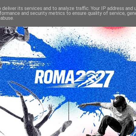
deliver its services and to analyze traffic. Your IP address and
formance and security metrics to ensure quality of service, ge
 abuse.