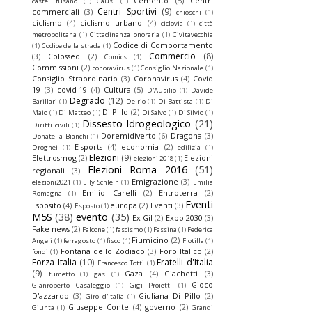
Cemento
(5)
Centri
castel fusano
(1)
Causi
(1)
Centri Sportivi
(9)
commerciali
(3)
chioschi
(1)
ciclismo
(4)
ciclismo urbano
(4)
ciclovia
(1)
città
metropolitana
(1)
Cittadinanza onoraria
(1)
Civitavecchia
Codice di Comportamento
(1)
Codice della strada
(1)
Commercio
(8)
(3)
Colosseo
(2)
Comics
(1)
Commissioni
(2)
conoravirus
(1)
Consiglio Nazionale
(1)
Consiglio Straordinario
(3)
Coronavirus
(4)
Covid
19
(3)
covid-19
(4)
Cultura
(5)
D'Ausilio
(1)
Davide
Degrado
(12)
Barillari
(1)
Delrio
(1)
Di Battista
(1)
Di
Di Pillo
(2)
Maio
(1)
Di Matteo
(1)
Di Salvo
(1)
Di Silvio
(1)
Dissesto Idrogeologico
(21)
Diritti civili
(1)
Doremidiverto
(6)
Dragona
(3)
Donatella Bianchi
(1)
E-sports
(4)
economia
(2)
Droghei
(1)
edilizia
(1)
Elezioni
(9)
Elettrosmog
(2)
Elezioni
elezioni 2018
(1)
Elezioni Roma 2016
(51)
regionali
(3)
Emigrazione
(3)
elezioni2021
(1)
Elly Schlein
(1)
Emilia
Emilio Carelli
(2)
Entroterra
(2)
Romagna
(1)
Eventi
Esposito
(4)
europa
(2)
Eventi
(3)
Esposto
(1)
M5S
(38)
evento
(35)
Ex Gil
(2)
Expo 2030
(3)
Fake news
(2)
Falcone
(1)
fascismo
(1)
Fassina
(1)
Federica
Fiumicino
(2)
Angeli
(1)
ferragosto
(1)
fisco
(1)
Flotilla
(1)
Fontana dello Zodiaco
(3)
Foro Italico
(2)
fondi
(1)
Forza Italia
(10)
Fratelli d'Italia
Francesco Totti
(1)
(9)
Gaza
(4)
Giachetti
(3)
fumetto
(1)
gas
(1)
Gioco
Gianroberto Casaleggio
(1)
Gigi Proietti
(1)
D'azzardo
(3)
Giuliana Di Pillo
(2)
Giro d'Italia
(1)
Giuseppe Conte
(4)
governo
(2)
Giunta
(1)
Grandi