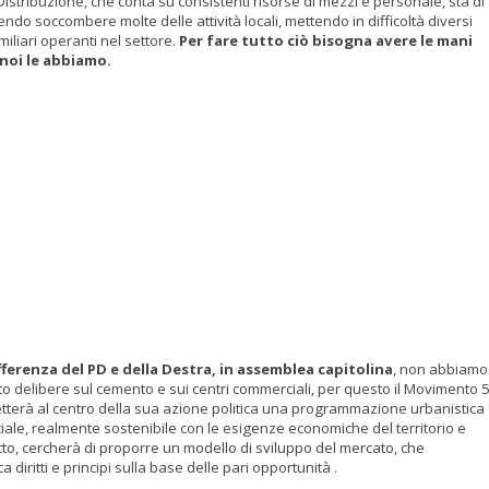
stribuzione, che conta su consistenti risorse di mezzi e personale, sta di
endo soccombere molte delle attività locali, mettendo in difficoltà diversi
miliari operanti nel settore.
Per fare tutto ciò bisogna avere le mani
 noi le abbiamo.
fferenza del PD e della Destra, in assemblea capitolina
, non abbiamo
to delibere sul cemento e sui centri commerciali, per questo il Movimento 
etterà al centro della sua azione politica una programmazione urbanistica
ale, realmente sostenibile con le esigenze economiche del territorio e
tto, cercherà di proporre un modello di sviluppo del mercato, che
a diritti e principi sulla base delle pari opportunità .