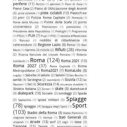
periferie
(11)
Pertini
(1)
petrolio
(1)
Piani di Zona
(1)
Piano Casa
(2)
Piano di Utilizzazione degli Arenili
piste ciclabili
(10)
(6)
PlasticFree
pista ciclabile
(1)
(3)
pnrr
(3)
Polizia Roma Capitale
(3)
Pomezia
(1)
Ponte della Scafa
(3)
porto
Ponte della Musica
(1)
crocieristico
(2)
Premiazioni
(1)
premierato
(1)
Presidente della Repubblica
(1)
Profughi
(1)
Programma
PUA
(7)
(1)
PTGU
(1)
Pup
(1)
PVQ
(1)
raccolta differenziata
reddito di cittadinanza
(4)
(1)
Ranucci
(1)
Regione Lazio
(8)
referendum
(5)
Renzi
(5)
Reti
Rifiuti
(28)
riarmo
(4)
riciclo
(2)
riforma
Mesh
(1)
(2)
Riserva Naturale del Litorale Romano
(1)
Roberta
Roma
(124)
Roma 2021
(10)
Lombardi
(1)
Roma 2027
(37)
Roma
Roma Capitale
(1)
Roma2021
(7)
RomaLido
(8)
Metropolitane
(2)
Sabella
(4)
salute
(2)
Salvini
(5)
rugby
(1)
San Basilio
(1)
Scuola
(12)
sanità
(4)
Sardegna
(2)
scariolanti
(1)
Sei
Sicurezza
(14)
Sel
(6)
Nazioni
(1)
sicurezza stradale
(1)
skate
(8)
Sinistra Italiana
(2)
skateboard
Sinner
(1)
skatepark
(18)
(4)
Sociale
(2)
sondaggi
(2)
Spada
Spiagge
(3)
spese militari
(3)
Spelacchio
(1)
(78)
Sport
spiaggia
(4)
Spiaggia degli Sposi
(1)
(103)
Stadio della Roma
(8)
Stadio Flaminio
(1)
Stati Generali
(8)
stagione balneare
(1)
stampa
(1)
strade
(18)
surf
(2)
tasse
(3)
stipendi
(1)
tagli
(1)
Tassone
(15)
Tennis
(2)
termovalorizzatore
(1)