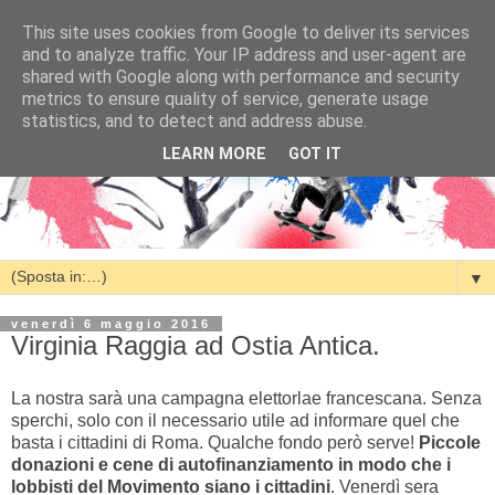
This site uses cookies from Google to deliver its services
and to analyze traffic. Your IP address and user-agent are
shared with Google along with performance and security
metrics to ensure quality of service, generate usage
statistics, and to detect and address abuse.
LEARN MORE
GOT IT
▼
venerdì 6 maggio 2016
Virginia Raggia ad Ostia Antica.
La nostra sarà una campagna elettorlae francescana. Senza
sperchi, solo con il necessario utile ad informare quel che
basta i cittadini di Roma. Qualche fondo però serve!
Piccole
donazioni e cene di autofinanziamento in modo che i
lobbisti del Movimento siano i cittadini
. Venerdì sera