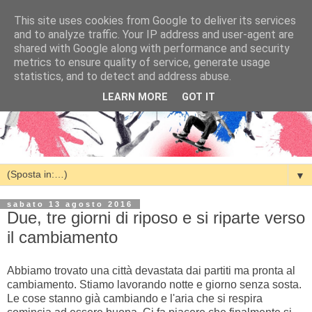
This site uses cookies from Google to deliver its services
and to analyze traffic. Your IP address and user-agent are
shared with Google along with performance and security
metrics to ensure quality of service, generate usage
statistics, and to detect and address abuse.
LEARN MORE
GOT IT
▼
sabato 13 agosto 2016
Due, tre giorni di riposo e si riparte verso
il cambiamento
Abbiamo trovato una città devastata dai partiti ma pronta al
cambiamento. Stiamo lavorando notte e giorno senza sosta.
Le cose stanno già cambiando e l'aria che si respira