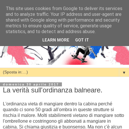
This site uses cookies from Google to deliver its services
and to analyze traffic. Your IP address and user-agent are
shared with Google along with performance and security
metrics to ensure quality of service, generate usage
statistics, and to detect and address abuse.
LEARN MORE
GOT IT
▼
domenica 30 aprile 2017
La verità sull'ordinanza balneare.
L'ordinanza vieta di mangiare dentro la cabina perché
quando ci sono 50 gradi all'ombra in queste strutture si
rischia il malore. Molti stabilimenti vietano di mangiare sotto
l'ombrellone e costringono gli abbonati a mangiare in
cabina. Si chiama giustizia e buonsenso. Ma non c'è alcun