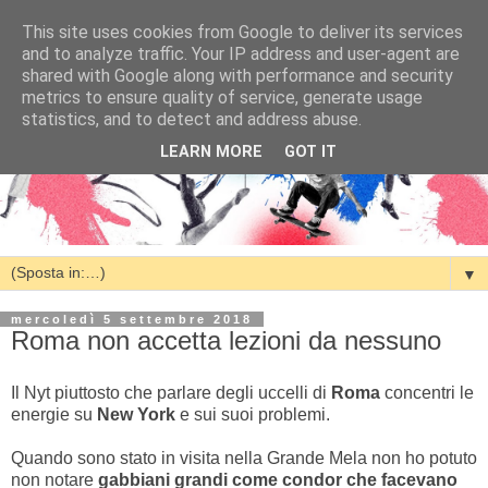
This site uses cookies from Google to deliver its services
and to analyze traffic. Your IP address and user-agent are
shared with Google along with performance and security
metrics to ensure quality of service, generate usage
statistics, and to detect and address abuse.
LEARN MORE
GOT IT
▼
mercoledì 5 settembre 2018
Roma non accetta lezioni da nessuno
Il Nyt piuttosto che parlare degli uccelli di
Roma
concentri le
energie su
New York
e sui suoi problemi.
Quando sono stato in visita nella Grande Mela non ho potuto
non notare
gabbiani grandi come condor che facevano