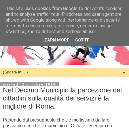
This site uses cookies from Google to deliver its services
and to analyze traffic. Your IP address and user-agent are
shared with Google along with performance and security
metrics to ensure quality of service, generate usage
statistics, and to detect and address abuse.
LEARN MORE
GOT IT
▼
martedì 2 ottobre 2018
Nel Decimo Municipio la percezione dei
cittadini sulla qualità dei servizi è la
migliore di Roma.
Partendo dal presupposto che c'è moltissimo da fare
possiamo dire che il municipio di Ostia è l'esempio da