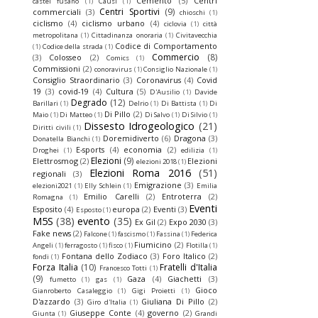
Cemento
(5)
Centri
castel fusano
(1)
Causi
(1)
Centri Sportivi
(9)
commerciali
(3)
chioschi
(1)
ciclismo
(4)
ciclismo urbano
(4)
ciclovia
(1)
città
metropolitana
(1)
Cittadinanza onoraria
(1)
Civitavecchia
Codice di Comportamento
(1)
Codice della strada
(1)
Commercio
(8)
(3)
Colosseo
(2)
Comics
(1)
Commissioni
(2)
conoravirus
(1)
Consiglio Nazionale
(1)
Consiglio Straordinario
(3)
Coronavirus
(4)
Covid
19
(3)
covid-19
(4)
Cultura
(5)
D'Ausilio
(1)
Davide
Degrado
(12)
Barillari
(1)
Delrio
(1)
Di Battista
(1)
Di
Di Pillo
(2)
Maio
(1)
Di Matteo
(1)
Di Salvo
(1)
Di Silvio
(1)
Dissesto Idrogeologico
(21)
Diritti civili
(1)
Doremidiverto
(6)
Dragona
(3)
Donatella Bianchi
(1)
E-sports
(4)
economia
(2)
Droghei
(1)
edilizia
(1)
Elezioni
(9)
Elettrosmog
(2)
Elezioni
elezioni 2018
(1)
Elezioni Roma 2016
(51)
regionali
(3)
Emigrazione
(3)
elezioni2021
(1)
Elly Schlein
(1)
Emilia
Emilio Carelli
(2)
Entroterra
(2)
Romagna
(1)
Eventi
Esposito
(4)
europa
(2)
Eventi
(3)
Esposto
(1)
M5S
(38)
evento
(35)
Ex Gil
(2)
Expo 2030
(3)
Fake news
(2)
Falcone
(1)
fascismo
(1)
Fassina
(1)
Federica
Fiumicino
(2)
Angeli
(1)
ferragosto
(1)
fisco
(1)
Flotilla
(1)
Fontana dello Zodiaco
(3)
Foro Italico
(2)
fondi
(1)
Forza Italia
(10)
Fratelli d'Italia
Francesco Totti
(1)
(9)
Gaza
(4)
Giachetti
(3)
fumetto
(1)
gas
(1)
Gioco
Gianroberto Casaleggio
(1)
Gigi Proietti
(1)
D'azzardo
(3)
Giuliana Di Pillo
(2)
Giro d'Italia
(1)
Giuseppe Conte
(4)
governo
(2)
Giunta
(1)
Grandi