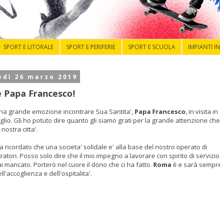
SPORT E LITORALE
SPORT E PERIFERIE
SPORT E SCUOLA
IMPIANTI I
edì 26 marzo 2019
e Papa Francesco!
una grande emozione incontrare Sua Santita',
Papa Francesco
, in visita in
lio. Gli ho potuto dire quanto gli siamo grati per la grande attenzione che
 nostra citta'.
a ricordato che una societa' solidale e' alla base del nostro operato di
atori. Posso solo dire che il mio impegno a lavorare con spirito di servizio
 mancato. Porterò nel cuore il dono che ci ha fatto.
Roma
è e sarà sempr
ell'accoglienza e dell'ospitalita'.