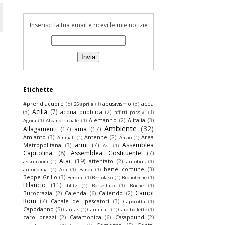
Inserisci la tua email e ricevi le mie notizie
Etichette
#prendiacuore
(5)
abusivismo
(3)
acea
25 aprile
(1)
Acilia
(7)
(3)
acqua pubblica
(2)
affitti passivi
(1)
Alemanno
(2)
Alitalia
(3)
Agorà
(1)
Albano Laziale
(1)
Ambiente
(32)
Allagamenti
(17)
ama
(17)
Amianto
(3)
Antenne
(2)
Area
Animali
(1)
Anzio
(1)
armi
(7)
Assemblea
Metropolitana
(3)
Asl
(1)
Capitolina
(8)
Assemblea Costituente
(7)
Atac
(19)
attentato
(2)
assunzioni
(1)
autobus
(1)
bene comune
(3)
autonomia
(1)
Axa
(1)
Bandi
(1)
Beppe Grillo
(3)
Berdini
(1)
Bertolaso
(1)
Biblioteche
(1)
Bilancio
(11)
blitz
(1)
Borsellino
(1)
Buche
(1)
Campi
Burocrazia
(2)
Calenda
(6)
Caliendo
(2)
Rom
(7)
Canale dei pescatori
(3)
Capocotta
(1)
Capodanno
(5)
Caritas
(1)
Carminati
(1)
Caro bollette
(1)
caro prezzi
(2)
Casamonica
(6)
Casapound
(2)