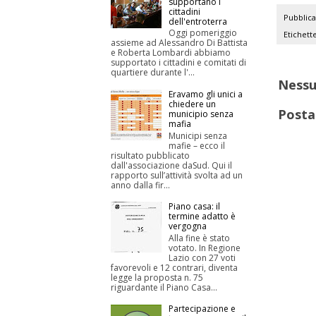
supportano i
cittadini
Pubblic
dell'entroterra
Oggi pomeriggio
Etichett
assieme ad Alessandro Di Battista
e Roberta Lombardi abbiamo
supportato i cittadini e comitati di
quartiere durante l'...
Ness
Eravamo gli unici a
chiedere un
Posta
municipio senza
mafia
Municipi senza
mafie – ecco il
risultato pubblicato
dall'associazione daSud. Qui il
rapporto sull’attività svolta ad un
anno dalla fir...
Piano casa: il
termine adatto è
vergogna
Alla fine è stato
votato. In Regione
Lazio con 27 voti
favorevoli e 12 contrari, diventa
legge la proposta n. 75
riguardante il Piano Casa...
Partecipazione e