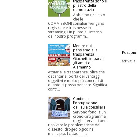
trasparenza sono il
pilastro della
democrazia
Abbiamo richiesto
che le
COMMISSIONI consiliari vengano
registrate e trasmesse in
streaming. Un punto all'interno
del nostro programm...
Mentre noi
pensiamo alla
Post più
trasparenza
Giachetti imbarca
Iscriviti a
gli amici di
Alemanno
Attuarla la trasparenza, oltre che
decantarla, porta dei vantaggi
oggettivi e molto più concreti di
quanto si possa pensare. Significa
contr...
Continua
l'occupazione
dell'aula consiliare
Servono fondi e un
crono-programma
degli interventi per
risolvere le problematiche del
dissesto idrogeologico nel
municipio. I cittadini i...