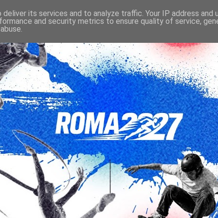
deliver its services and to analyze traffic. Your IP address and
formance and security metrics to ensure quality of service, ge
 abuse.