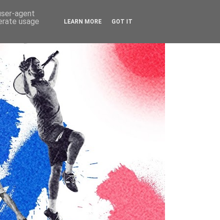
 user-agent
nerate usage
LEARN MORE
GOT IT