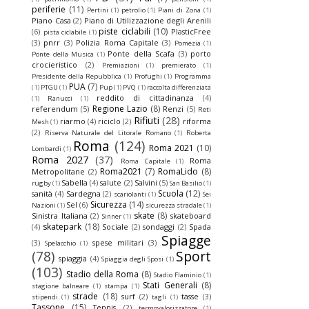
periferie
(11)
Pertini
(1)
petrolio
(1)
Piani di Zona
(1)
Piano Casa
(2)
Piano di Utilizzazione degli Arenili
piste ciclabili
(10)
(6)
PlasticFree
pista ciclabile
(1)
(3)
pnrr
(3)
Polizia Roma Capitale
(3)
Pomezia
(1)
Ponte della Scafa
(3)
porto
Ponte della Musica
(1)
crocieristico
(2)
Premiazioni
(1)
premierato
(1)
Presidente della Repubblica
(1)
Profughi
(1)
Programma
PUA
(7)
(1)
PTGU
(1)
Pup
(1)
PVQ
(1)
raccolta differenziata
reddito di cittadinanza
(4)
(1)
Ranucci
(1)
Regione Lazio
(8)
referendum
(5)
Renzi
(5)
Reti
Rifiuti
(28)
riarmo
(4)
riciclo
(2)
riforma
Mesh
(1)
(2)
Riserva Naturale del Litorale Romano
(1)
Roberta
Roma
(124)
Roma 2021
(10)
Lombardi
(1)
Roma 2027
(37)
Roma
Roma Capitale
(1)
Roma2021
(7)
RomaLido
(8)
Metropolitane
(2)
Sabella
(4)
salute
(2)
Salvini
(5)
rugby
(1)
San Basilio
(1)
Scuola
(12)
sanità
(4)
Sardegna
(2)
scariolanti
(1)
Sei
Sicurezza
(14)
Sel
(6)
Nazioni
(1)
sicurezza stradale
(1)
skate
(8)
Sinistra Italiana
(2)
skateboard
Sinner
(1)
skatepark
(18)
(4)
Sociale
(2)
sondaggi
(2)
Spada
Spiagge
(3)
spese militari
(3)
Spelacchio
(1)
(78)
Sport
spiaggia
(4)
Spiaggia degli Sposi
(1)
(103)
Stadio della Roma
(8)
Stadio Flaminio
(1)
Stati Generali
(8)
stagione balneare
(1)
stampa
(1)
strade
(18)
surf
(2)
tasse
(3)
stipendi
(1)
tagli
(1)
Tassone
(15)
Tennis
(2)
termovalorizzatore
(1)