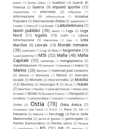
Gualtieri
(4)
Guardi Di
eventi
(1)
Grotte Celoni
(1)
Guerra
(9)
impianti sportivi
(15)
Finanza
(2)
infernetto
(2)
inceneritore
(1)
inflazione
(1)
Informazione
(6)
Iniziativa
infrastrutture
(1)
Popolare
(3)
Internazionali d'Italia
(2)
ippodromo
(1)
LaMiaSettimana
(7)
Israele
(1)
kitesurf
(1)
La Strada
(1)
lavori pubblici
(38)
Lega
Lega
(2)
lavoro
(1)
Nord
(11)
legalità
(10)
Libera
LGBT+
(1)
Lista
Informazione
(5)
liberazione
(1)
Lipu
(1)
litorale romano
Marchini
(9)
Litorale
(19)
(38)
lungomare
(13)
Lorenzatti
(1)
Luigi Di Maio
(1)
M5S
(52)
Mafia
(48)
Mafia
Lupa Capitolina
(1)
Capitale
(53)
mangiaplastica
(2)
maltempo
(1)
manifestazione
(4)
mare
(5)
manovra
(1)
maratona
(1)
Marino
(26)
materiali post consumo
Martina
(1)
(2)
Meloni
(2)
mercato
Matone
(1)
Mattarella
(1)
Mobilità
sociale
(3)
Michetti
(2)
microcredito
(2)
(12)
Natale
Montino
(2)
municipio 8
(2)
Musk
(1)
(7)
New York
(1)
Nordio
(1)
notte dell'onestà
(1)
Notte sotto
NOVA
(4)
Olimpiadi
(2)
le stelle
(1)
Nuvola di Fuksas
(1)
omofobia
(1)
omotransfobia
(1)
onorato
(1)
onoreficenza
(1)
Ostia
(78)
Ostia Antica
(7)
Orfini
(3)
Pace
(3)
Ostiamare Lido Calcio
(1)
P.U.A.
(1)
PAI
(1)
Palestina
(2)
Parcheggi
(4)
Parco della
Palestre
(1)
Madonnetta
(2)
partecipate
(2)
parità di genere
(1)
Partito Democratico
(3)
Partito unico
(2)
Pasqua
PD
(51)
Pdl
(7)
(1)
patrimonio
(1)
pensioni
(1)