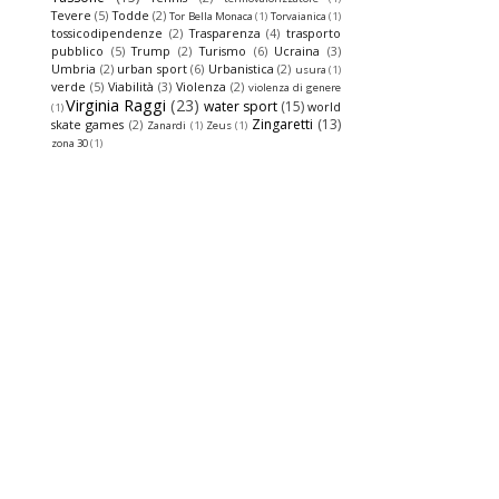
Tevere
(5)
Todde
(2)
Tor Bella Monaca
(1)
Torvaianica
(1)
tossicodipendenze
(2)
Trasparenza
(4)
trasporto
pubblico
(5)
Trump
(2)
Turismo
(6)
Ucraina
(3)
Umbria
(2)
urban sport
(6)
Urbanistica
(2)
usura
(1)
verde
(5)
Viabilità
(3)
Violenza
(2)
violenza di genere
Virginia Raggi
(23)
water sport
(15)
world
(1)
Zingaretti
(13)
skate games
(2)
Zanardi
(1)
Zeus
(1)
zona 30
(1)