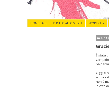
HOME PAGE
DIRITTO ALLO SPORT
SPORT CITY
mart
Grazi
È stata 
Campidog
ha per la
Oggi ci h
amministr
non è mai
la città d