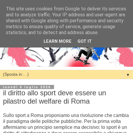
This site uses cookies from Google to deliver its services
and to analyze traffic. Your IP address and user-agent are
shared with Google along with performance and security
metrics to ensure quality of service, generate usage
statistics, and to detect and address abuse.
LEARN MORE
GOT IT
▼
lunedì 6 luglio 2026
il diritto allo sport deve essere un
pilastro del welfare di Roma
Sullo sport a Roma proponiamo una rivoluzione che cambia
il paradigma delle politiche pubbliche. Per la prima volta
affermiamo un principio semplice ma decisivo: lo sport è un