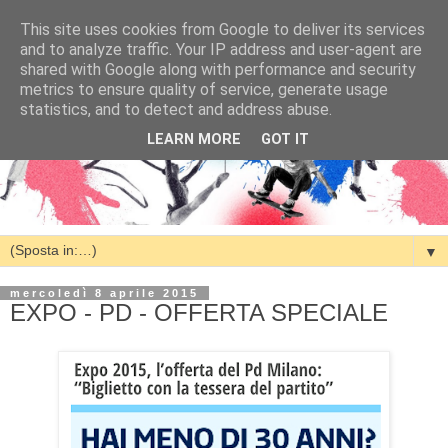
This site uses cookies from Google to deliver its services
and to analyze traffic. Your IP address and user-agent are
shared with Google along with performance and security
metrics to ensure quality of service, generate usage
statistics, and to detect and address abuse.
LEARN MORE
GOT IT
▼
mercoledì 8 aprile 2015
EXPO - PD - OFFERTA SPECIALE