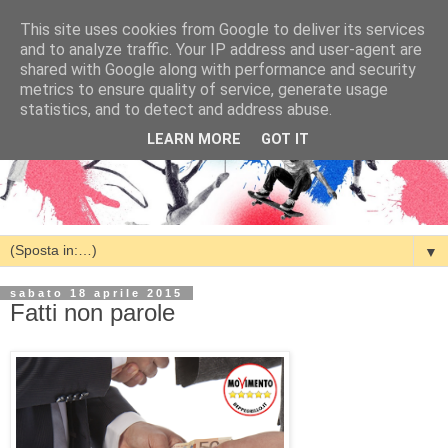
This site uses cookies from Google to deliver its services
and to analyze traffic. Your IP address and user-agent are
shared with Google along with performance and security
metrics to ensure quality of service, generate usage
statistics, and to detect and address abuse.
LEARN MORE
GOT IT
▼
sabato 18 aprile 2015
Fatti non parole