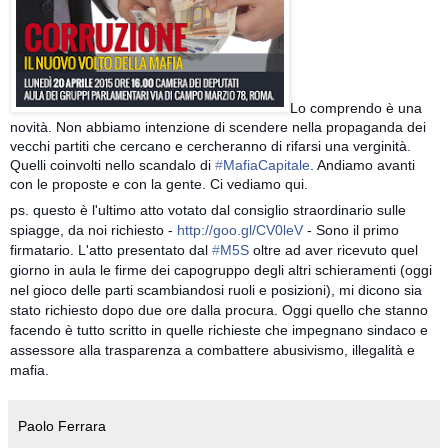
Lo comprendo è una
novità. Non abbiamo intenzione di scendere nella propaganda dei
vecchi partiti che cercano e cercheranno di rifarsi una verginità.
Quelli coinvolti nello scandalo di
‪#‎
MafiaCapitale‬
. Andiamo avanti
con le proposte e con la gente. Ci vediamo qui.
ps. questo è l'ultimo atto votato dal consiglio straordinario sulle
spiagge, da noi richiesto -
http://goo.gl/CV0leV
- Sono il primo
firmatario. L'atto presentato dal
‪#‎
M5S‬
oltre ad aver ricevuto quel
giorno in aula le firme dei capogruppo degli altri schieramenti (oggi
nel gioco delle parti scambiandosi ruoli e posizioni), mi dicono sia
stato richiesto dopo due ore dalla procura. Oggi quello che stanno
facendo è tutto scritto in quelle richieste che impegnano sindaco e
assessore alla trasparenza a combattere abusivismo, illegalità e
mafia.
Paolo Ferrara