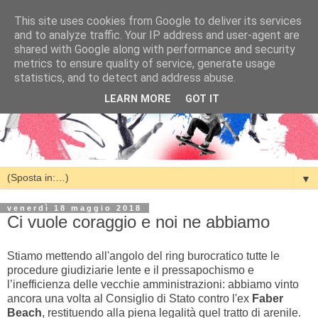
This site uses cookies from Google to deliver its services
and to analyze traffic. Your IP address and user-agent are
shared with Google along with performance and security
metrics to ensure quality of service, generate usage
statistics, and to detect and address abuse.
LEARN MORE
GOT IT
▼
venerdì 18 maggio 2018
Ci vuole coraggio e noi ne abbiamo
Stiamo mettendo all'angolo del ring burocratico tutte le
procedure giudiziarie lente e il pressapochismo e
l’inefficienza delle vecchie amministrazioni: abbiamo vinto
ancora una volta al Consiglio di Stato contro l'ex
Faber
Beach
, restituendo alla piena legalità quel tratto di arenile.