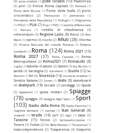
piste ciclabili
(10)
(6)
PlasticFree
pista ciclabile
(1)
(3)
pnrr
(3)
Polizia Roma Capitale
(3)
Pomezia
(1)
Ponte della Scafa
(3)
porto
Ponte della Musica
(1)
crocieristico
(2)
Premiazioni
(1)
premierato
(1)
Presidente della Repubblica
(1)
Profughi
(1)
Programma
PUA
(7)
(1)
PTGU
(1)
Pup
(1)
PVQ
(1)
raccolta differenziata
reddito di cittadinanza
(4)
(1)
Ranucci
(1)
Regione Lazio
(8)
referendum
(5)
Renzi
(5)
Reti
Rifiuti
(28)
riarmo
(4)
riciclo
(2)
riforma
Mesh
(1)
(2)
Riserva Naturale del Litorale Romano
(1)
Roberta
Roma
(124)
Roma 2021
(10)
Lombardi
(1)
Roma 2027
(37)
Roma
Roma Capitale
(1)
Roma2021
(7)
RomaLido
(8)
Metropolitane
(2)
Sabella
(4)
salute
(2)
Salvini
(5)
rugby
(1)
San Basilio
(1)
Scuola
(12)
sanità
(4)
Sardegna
(2)
scariolanti
(1)
Sei
Sicurezza
(14)
Sel
(6)
Nazioni
(1)
sicurezza stradale
(1)
skate
(8)
Sinistra Italiana
(2)
skateboard
Sinner
(1)
skatepark
(18)
(4)
Sociale
(2)
sondaggi
(2)
Spada
Spiagge
(3)
spese militari
(3)
Spelacchio
(1)
(78)
Sport
spiaggia
(4)
Spiaggia degli Sposi
(1)
(103)
Stadio della Roma
(8)
Stadio Flaminio
(1)
Stati Generali
(8)
stagione balneare
(1)
stampa
(1)
strade
(18)
surf
(2)
tasse
(3)
stipendi
(1)
tagli
(1)
Tassone
(15)
Tennis
(2)
termovalorizzatore
(1)
Tevere
(5)
Todde
(2)
Tor Bella Monaca
(1)
Torvaianica
(1)
tossicodipendenze
(2)
Trasparenza
(4)
trasporto