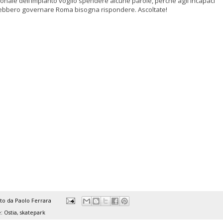
ionale dell’impianto voglio spendere alcune parole, perché agli incapaci
ebbero governare Roma bisogna rispondere. Ascoltate!
ato da
Paolo Ferrara
e:
Ostia
,
skatepark