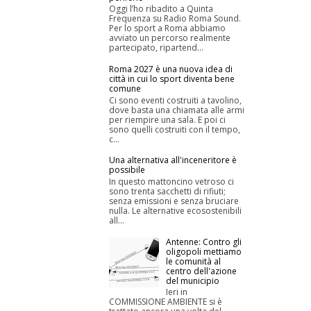
Oggi l’ho ribadito a Quinta
Frequenza su Radio Roma Sound.
Per lo sport a Roma abbiamo
avviato un percorso realmente
partecipato, ripartend...
Roma 2027 è una nuova idea di
città in cui lo sport diventa bene
comune
Ci sono eventi costruiti a tavolino,
dove basta una chiamata alle armi
per riempire una sala. E poi ci
sono quelli costruiti con il tempo,
c...
Una alternativa all'inceneritore è
possibile
In questo mattoncino vetroso ci
sono trenta sacchetti di rifiuti;
senza emissioni e senza bruciare
nulla. Le alternative ecosostenibili
all...
Antenne: Contro gli
oligopoli mettiamo
le comunità al
centro dell'azione
del municipio
Ieri in
COMMISSIONE AMBIENTE si è