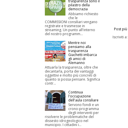
trasparenza sono il
pilastro della
democrazia
Abbiamo richiesto
che le
COMMISSIONI consiliari vengano
registrate e trasmesse in
Post più
streaming. Un punto all'interno
del nostro programm...
Iscriviti a
Mentre noi
pensiamo alla
trasparenza
Giachetti imbarca
gli amici di
Alemanno
Attuarla la trasparenza, oltre che
decantarla, porta dei vantaggi
oggettivi e molto più concreti di
quanto si possa pensare. Significa
contr...
Continua
l'occupazione
dell'aula consiliare
Servono fondi e un
crono-programma
degli interventi per
risolvere le problematiche del
dissesto idrogeologico nel
municipio. I cittadini i...