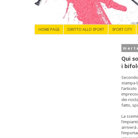
HOME PAGE
DIRITTO ALLO SPORT
SPORT CITY
marte
Qui s
i bifol
Secondo v
stampa b
l’articol
imprecis
dei ricic
fatto, sp
La sceme
l’impian
arriverà 
l’importa