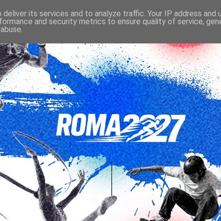
deliver its services and to analyze traffic. Your IP address and
formance and security metrics to ensure quality of service, ge
 abuse.