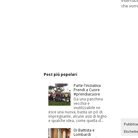
internaz
che vorr
Post più popolari
Parte l'iniziativa
Prendi a Cuore
#prendiacuore
Da una panchina
vecchia e
inutilizzabile ne
esce una nuova, basta un pó di
impregnante, alcune assi di legno
e qualche idea, come quella d...
Pubblic
Di Battista e
Etichett
Lombardi