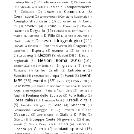
metropolitana
(1)
Cittadinanza onoraria
(1)
Civitavecchia
Codice di Comportamento
(1)
Codice della strada
(1)
Commercio
(8)
(3)
Colosseo
(2)
Comics
(1)
Commissioni
(2)
conoravirus
(1)
Consiglio Nazionale
(1)
Consiglio Straordinario
(3)
Coronavirus
(4)
Covid
19
(3)
covid-19
(4)
Cultura
(5)
D'Ausilio
(1)
Davide
Degrado
(12)
Barillari
(1)
Delrio
(1)
Di Battista
(1)
Di
Di Pillo
(2)
Maio
(1)
Di Matteo
(1)
Di Salvo
(1)
Di Silvio
(1)
Dissesto Idrogeologico
(21)
Diritti civili
(1)
Doremidiverto
(6)
Dragona
(3)
Donatella Bianchi
(1)
E-sports
(4)
economia
(2)
Droghei
(1)
edilizia
(1)
Elezioni
(9)
Elettrosmog
(2)
Elezioni
elezioni 2018
(1)
Elezioni Roma 2016
(51)
regionali
(3)
Emigrazione
(3)
elezioni2021
(1)
Elly Schlein
(1)
Emilia
Emilio Carelli
(2)
Entroterra
(2)
Romagna
(1)
Eventi
Esposito
(4)
europa
(2)
Eventi
(3)
Esposto
(1)
M5S
(38)
evento
(35)
Ex Gil
(2)
Expo 2030
(3)
Fake news
(2)
Falcone
(1)
fascismo
(1)
Fassina
(1)
Federica
Fiumicino
(2)
Angeli
(1)
ferragosto
(1)
fisco
(1)
Flotilla
(1)
Fontana dello Zodiaco
(3)
Foro Italico
(2)
fondi
(1)
Forza Italia
(10)
Fratelli d'Italia
Francesco Totti
(1)
(9)
Gaza
(4)
Giachetti
(3)
fumetto
(1)
gas
(1)
Gioco
Gianroberto Casaleggio
(1)
Gigi Proietti
(1)
D'azzardo
(3)
Giuliana Di Pillo
(2)
Giro d'Italia
(1)
Giuseppe Conte
(4)
governo
(2)
Giunta
(1)
Grandi
Gualtieri
(4)
Guardi Di
eventi
(1)
Grotte Celoni
(1)
Guerra
(9)
impianti sportivi
(15)
Finanza
(2)
infernetto
(2)
inceneritore
(1)
inflazione
(1)