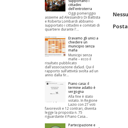
supportano i
cittadini
dell'entroterra
Oggi pomeriggio
Ness
assieme ad Alessandro Di Battista
e Roberta Lombardi abbiamo
supportato i cittadini e comitati di
Posta
quartiere durante l'...
Eravamo gli unici a
chiedere un
municipio senza
mafia
Municipi senza
mafie – ecco il
risultato pubblicato
dall'associazione daSud. Qui il
rapporto sull’attività svolta ad un
anno dalla fir...
Piano casa: il
termine adatto è
vergogna
Alla fine è stato
votato. In Regione
Lazio con 27 voti
favorevoli e 12 contrari, diventa
legge la proposta n. 75
riguardante il Piano Casa...
Partecipazione e