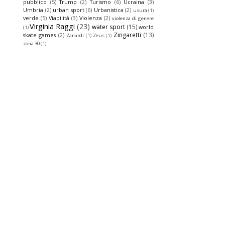
pubblico
(5)
Trump
(2)
Turismo
(6)
Ucraina
(3)
Umbria
(2)
urban sport
(6)
Urbanistica
(2)
usura
(1)
verde
(5)
Viabilità
(3)
Violenza
(2)
violenza di genere
Virginia Raggi
(23)
water sport
(15)
world
(1)
Zingaretti
(13)
skate games
(2)
Zanardi
(1)
Zeus
(1)
zona 30
(1)