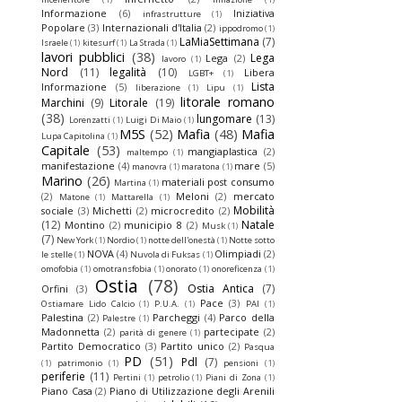
Informazione
(6)
Iniziativa
infrastrutture
(1)
Popolare
(3)
Internazionali d'Italia
(2)
ippodromo
(1)
LaMiaSettimana
(7)
Israele
(1)
kitesurf
(1)
La Strada
(1)
lavori pubblici
(38)
Lega
Lega
(2)
lavoro
(1)
Nord
(11)
legalità
(10)
Libera
LGBT+
(1)
Lista
Informazione
(5)
liberazione
(1)
Lipu
(1)
litorale romano
Marchini
(9)
Litorale
(19)
(38)
lungomare
(13)
Lorenzatti
(1)
Luigi Di Maio
(1)
M5S
(52)
Mafia
(48)
Mafia
Lupa Capitolina
(1)
Capitale
(53)
mangiaplastica
(2)
maltempo
(1)
manifestazione
(4)
mare
(5)
manovra
(1)
maratona
(1)
Marino
(26)
materiali post consumo
Martina
(1)
(2)
Meloni
(2)
mercato
Matone
(1)
Mattarella
(1)
Mobilità
sociale
(3)
Michetti
(2)
microcredito
(2)
(12)
Natale
Montino
(2)
municipio 8
(2)
Musk
(1)
(7)
New York
(1)
Nordio
(1)
notte dell'onestà
(1)
Notte sotto
NOVA
(4)
Olimpiadi
(2)
le stelle
(1)
Nuvola di Fuksas
(1)
omofobia
(1)
omotransfobia
(1)
onorato
(1)
onoreficenza
(1)
Ostia
(78)
Ostia Antica
(7)
Orfini
(3)
Pace
(3)
Ostiamare Lido Calcio
(1)
P.U.A.
(1)
PAI
(1)
Palestina
(2)
Parcheggi
(4)
Parco della
Palestre
(1)
Madonnetta
(2)
partecipate
(2)
parità di genere
(1)
Partito Democratico
(3)
Partito unico
(2)
Pasqua
PD
(51)
Pdl
(7)
(1)
patrimonio
(1)
pensioni
(1)
periferie
(11)
Pertini
(1)
petrolio
(1)
Piani di Zona
(1)
Piano Casa
(2)
Piano di Utilizzazione degli Arenili