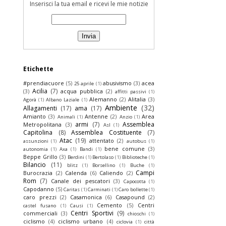
Inserisci la tua email e ricevi le mie notizie
Etichette
#prendiacuore
(5)
abusivismo
(3)
acea
25 aprile
(1)
Acilia
(7)
(3)
acqua pubblica
(2)
affitti passivi
(1)
Alemanno
(2)
Alitalia
(3)
Agorà
(1)
Albano Laziale
(1)
Ambiente
(32)
Allagamenti
(17)
ama
(17)
Amianto
(3)
Antenne
(2)
Area
Animali
(1)
Anzio
(1)
armi
(7)
Assemblea
Metropolitana
(3)
Asl
(1)
Capitolina
(8)
Assemblea Costituente
(7)
Atac
(19)
attentato
(2)
assunzioni
(1)
autobus
(1)
bene comune
(3)
autonomia
(1)
Axa
(1)
Bandi
(1)
Beppe Grillo
(3)
Berdini
(1)
Bertolaso
(1)
Biblioteche
(1)
Bilancio
(11)
blitz
(1)
Borsellino
(1)
Buche
(1)
Campi
Burocrazia
(2)
Calenda
(6)
Caliendo
(2)
Rom
(7)
Canale dei pescatori
(3)
Capocotta
(1)
Capodanno
(5)
Caritas
(1)
Carminati
(1)
Caro bollette
(1)
caro prezzi
(2)
Casamonica
(6)
Casapound
(2)
Cemento
(5)
Centri
castel fusano
(1)
Causi
(1)
Centri Sportivi
(9)
commerciali
(3)
chioschi
(1)
ciclismo
(4)
ciclismo urbano
(4)
ciclovia
(1)
città