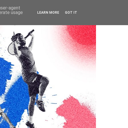
 user-agent
nerate usage
LEARN MORE
GOT IT