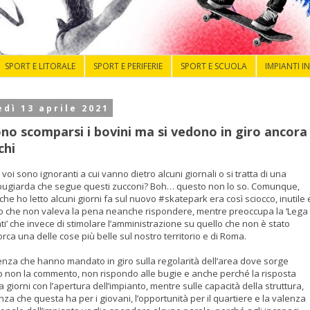
SPORT E LITORALE
SPORT E PERIFERIE
SPORT E SCUOLA
IMPIANTI I
dì 13 aprile 2021
ono scomparsi i bovini ma si vedono in giro ancora
chi
oi sono ignoranti a cui vanno dietro alcuni giornali o si tratta di una
ugiarda che segue questi zucconi? Boh… questo non lo so. Comunque,
o che ho letto alcuni giorni fa sul nuovo #skatepark era così sciocco, inutile 
o che non valeva la pena neanche rispondere, mentre preoccupa la ‘Lega
lati’ che invece di stimolare l’amministrazione su quello che non è stato
orca una delle cose più belle sul nostro territorio e di Roma.
nza che hanno mandato in giro sulla regolarità dell’area dove sorge
to non la commento, non rispondo alle bugie e anche perché la risposta
a giorni con l’apertura dell’impianto, mentre sulle capacità della struttura,
nza che questa ha per i giovani, l’opportunità per il quartiere e la valenza