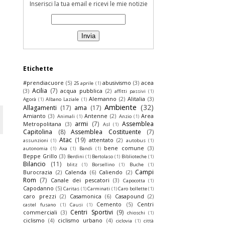
Inserisci la tua email e ricevi le mie notizie
Etichette
#prendiacuore
(5)
abusivismo
(3)
acea
25 aprile
(1)
Acilia
(7)
(3)
acqua pubblica
(2)
affitti passivi
(1)
Alemanno
(2)
Alitalia
(3)
Agorà
(1)
Albano Laziale
(1)
Ambiente
(32)
Allagamenti
(17)
ama
(17)
Amianto
(3)
Antenne
(2)
Area
Animali
(1)
Anzio
(1)
armi
(7)
Assemblea
Metropolitana
(3)
Asl
(1)
Capitolina
(8)
Assemblea Costituente
(7)
Atac
(19)
attentato
(2)
assunzioni
(1)
autobus
(1)
bene comune
(3)
autonomia
(1)
Axa
(1)
Bandi
(1)
Beppe Grillo
(3)
Berdini
(1)
Bertolaso
(1)
Biblioteche
(1)
Bilancio
(11)
blitz
(1)
Borsellino
(1)
Buche
(1)
Campi
Burocrazia
(2)
Calenda
(6)
Caliendo
(2)
Rom
(7)
Canale dei pescatori
(3)
Capocotta
(1)
Capodanno
(5)
Caritas
(1)
Carminati
(1)
Caro bollette
(1)
caro prezzi
(2)
Casamonica
(6)
Casapound
(2)
Cemento
(5)
Centri
castel fusano
(1)
Causi
(1)
Centri Sportivi
(9)
commerciali
(3)
chioschi
(1)
ciclismo
(4)
ciclismo urbano
(4)
ciclovia
(1)
città