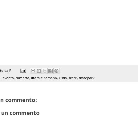
ato da
F
e:
evento
,
fumetto
,
litorale romano
,
Ostia
,
skate
,
skatepark
un commento:
 un commento