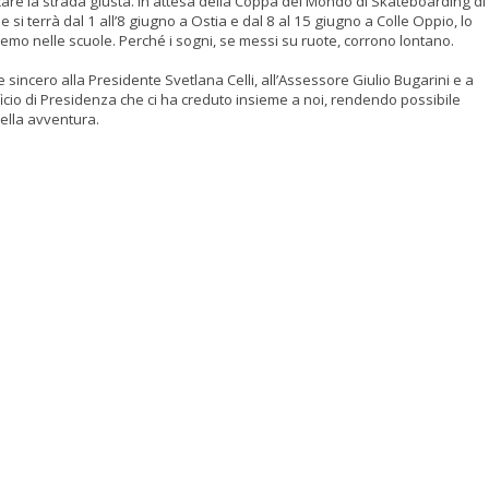
care la strada giusta. In attesa della Coppa del Mondo di Skateboarding di
 si terrà dal 1 all’8 giugno a Ostia e dal 8 al 15 giugno a Colle Oppio, lo
remo nelle scuole. Perché i sogni, se messi su ruote, corrono lontano.
 sincero alla Presidente Svetlana Celli, all’Assessore Giulio Bugarini e a
fficio di Presidenza che ci ha creduto insieme a noi, rendendo possibile
ella avventura.