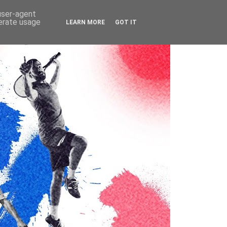
 user-agent
nerate usage
LEARN MORE
GOT IT