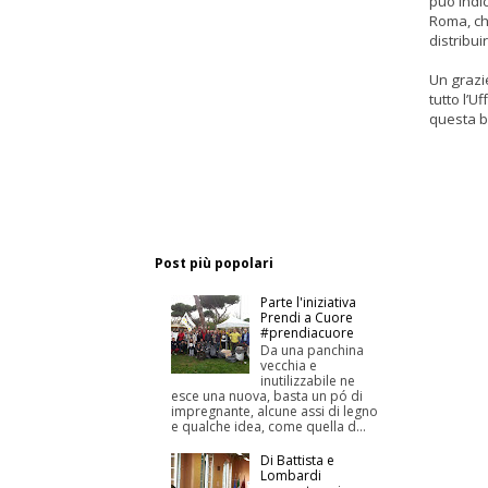
può indi
Roma, che
distribui
Un grazie
tutto l’U
questa b
Post più popolari
Parte l'iniziativa
Prendi a Cuore
#prendiacuore
Da una panchina
vecchia e
inutilizzabile ne
esce una nuova, basta un pó di
impregnante, alcune assi di legno
e qualche idea, come quella d...
Di Battista e
Lombardi