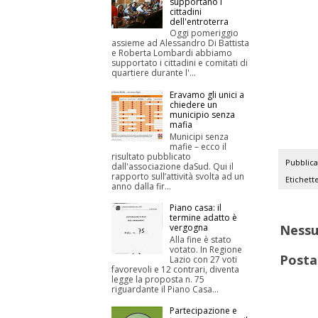
supportano i
cittadini
dell'entroterra
Oggi pomeriggio
assieme ad Alessandro Di Battista
e Roberta Lombardi abbiamo
supportato i cittadini e comitati di
quartiere durante l'...
Eravamo gli unici a
chiedere un
municipio senza
mafia
Municipi senza
mafie – ecco il
risultato pubblicato
Pubblic
dall'associazione daSud. Qui il
rapporto sull’attività svolta ad un
Etichett
anno dalla fir...
Piano casa: il
termine adatto è
vergogna
Ness
Alla fine è stato
votato. In Regione
Posta
Lazio con 27 voti
favorevoli e 12 contrari, diventa
legge la proposta n. 75
riguardante il Piano Casa...
Partecipazione e