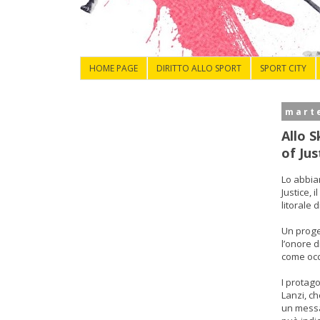
HOME PAGE
DIRITTO ALLO SPORT
SPORT CITY
mart
Allo 
of Jus
Lo abbia
Justice, 
litorale 
Un proget
l’onore d
come occa
I protag
Lanzi, ch
un messag