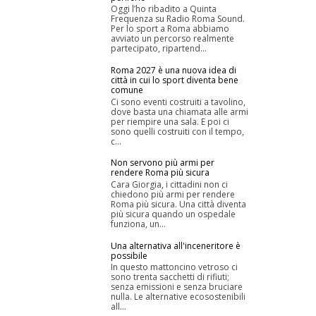
Oggi l’ho ribadito a Quinta
Frequenza su Radio Roma Sound.
Per lo sport a Roma abbiamo
avviato un percorso realmente
partecipato, ripartend...
Roma 2027 è una nuova idea di
città in cui lo sport diventa bene
comune
Ci sono eventi costruiti a tavolino,
dove basta una chiamata alle armi
per riempire una sala. E poi ci
sono quelli costruiti con il tempo,
c...
Non servono più armi per
rendere Roma più sicura
Cara Giorgia, i cittadini non ci
chiedono più armi per rendere
Roma più sicura. Una città diventa
più sicura quando un ospedale
funziona, un...
Una alternativa all'inceneritore è
possibile
In questo mattoncino vetroso ci
sono trenta sacchetti di rifiuti;
senza emissioni e senza bruciare
nulla. Le alternative ecosostenibili
all...