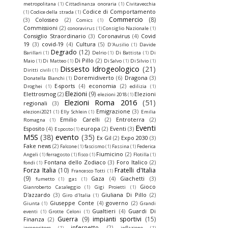
metropolitana
(1)
Cittadinanza onoraria
(1)
Civitavecchia
Codice di Comportamento
(1)
Codice della strada
(1)
Commercio
(8)
(3)
Colosseo
(2)
Comics
(1)
Commissioni
(2)
conoravirus
(1)
Consiglio Nazionale
(1)
Consiglio Straordinario
(3)
Coronavirus
(4)
Covid
19
(3)
covid-19
(4)
Cultura
(5)
D'Ausilio
(1)
Davide
Degrado
(12)
Barillari
(1)
Delrio
(1)
Di Battista
(1)
Di
Di Pillo
(2)
Maio
(1)
Di Matteo
(1)
Di Salvo
(1)
Di Silvio
(1)
Dissesto Idrogeologico
(21)
Diritti civili
(1)
Doremidiverto
(6)
Dragona
(3)
Donatella Bianchi
(1)
E-sports
(4)
economia
(2)
Droghei
(1)
edilizia
(1)
Elezioni
(9)
Elettrosmog
(2)
Elezioni
elezioni 2018
(1)
Elezioni Roma 2016
(51)
regionali
(3)
Emigrazione
(3)
elezioni2021
(1)
Elly Schlein
(1)
Emilia
Emilio Carelli
(2)
Entroterra
(2)
Romagna
(1)
Eventi
Esposito
(4)
europa
(2)
Eventi
(3)
Esposto
(1)
M5S
(38)
evento
(35)
Ex Gil
(2)
Expo 2030
(3)
Fake news
(2)
Falcone
(1)
fascismo
(1)
Fassina
(1)
Federica
Fiumicino
(2)
Angeli
(1)
ferragosto
(1)
fisco
(1)
Flotilla
(1)
Fontana dello Zodiaco
(3)
Foro Italico
(2)
fondi
(1)
Forza Italia
(10)
Fratelli d'Italia
Francesco Totti
(1)
(9)
Gaza
(4)
Giachetti
(3)
fumetto
(1)
gas
(1)
Gioco
Gianroberto Casaleggio
(1)
Gigi Proietti
(1)
D'azzardo
(3)
Giuliana Di Pillo
(2)
Giro d'Italia
(1)
Giuseppe Conte
(4)
governo
(2)
Giunta
(1)
Grandi
Gualtieri
(4)
Guardi Di
eventi
(1)
Grotte Celoni
(1)
Guerra
(9)
impianti sportivi
(15)
Finanza
(2)
infernetto
(2)
inceneritore
(1)
inflazione
(1)