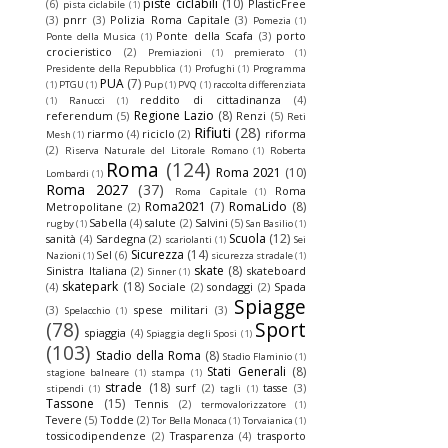
piste ciclabili
(10)
(6)
PlasticFree
pista ciclabile
(1)
(3)
pnrr
(3)
Polizia Roma Capitale
(3)
Pomezia
(1)
Ponte della Scafa
(3)
porto
Ponte della Musica
(1)
crocieristico
(2)
Premiazioni
(1)
premierato
(1)
Presidente della Repubblica
(1)
Profughi
(1)
Programma
PUA
(7)
(1)
PTGU
(1)
Pup
(1)
PVQ
(1)
raccolta differenziata
reddito di cittadinanza
(4)
(1)
Ranucci
(1)
Regione Lazio
(8)
referendum
(5)
Renzi
(5)
Reti
Rifiuti
(28)
riarmo
(4)
riciclo
(2)
riforma
Mesh
(1)
(2)
Riserva Naturale del Litorale Romano
(1)
Roberta
Roma
(124)
Roma 2021
(10)
Lombardi
(1)
Roma 2027
(37)
Roma
Roma Capitale
(1)
Roma2021
(7)
RomaLido
(8)
Metropolitane
(2)
Sabella
(4)
salute
(2)
Salvini
(5)
rugby
(1)
San Basilio
(1)
Scuola
(12)
sanità
(4)
Sardegna
(2)
scariolanti
(1)
Sei
Sicurezza
(14)
Sel
(6)
Nazioni
(1)
sicurezza stradale
(1)
skate
(8)
Sinistra Italiana
(2)
skateboard
Sinner
(1)
skatepark
(18)
(4)
Sociale
(2)
sondaggi
(2)
Spada
Spiagge
(3)
spese militari
(3)
Spelacchio
(1)
(78)
Sport
spiaggia
(4)
Spiaggia degli Sposi
(1)
(103)
Stadio della Roma
(8)
Stadio Flaminio
(1)
Stati Generali
(8)
stagione balneare
(1)
stampa
(1)
strade
(18)
surf
(2)
tasse
(3)
stipendi
(1)
tagli
(1)
Tassone
(15)
Tennis
(2)
termovalorizzatore
(1)
Tevere
(5)
Todde
(2)
Tor Bella Monaca
(1)
Torvaianica
(1)
tossicodipendenze
(2)
Trasparenza
(4)
trasporto