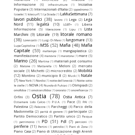
Informazione
(6)
Iniziativa
infrastrutture
(1)
Popolare
(3)
Internazionali d'Italia
(2)
ippodromo
(1)
LaMiaSettimana
(7)
Israele
(1)
kitesurf
(1)
La Strada
(1)
lavori pubblici
(38)
Lega
Lega
(2)
lavoro
(1)
Nord
(11)
legalità
(10)
Libera
LGBT+
(1)
Lista
Informazione
(5)
liberazione
(1)
Lipu
(1)
litorale romano
Marchini
(9)
Litorale
(19)
(38)
lungomare
(13)
Lorenzatti
(1)
Luigi Di Maio
(1)
M5S
(52)
Mafia
(48)
Mafia
Lupa Capitolina
(1)
Capitale
(53)
mangiaplastica
(2)
maltempo
(1)
manifestazione
(4)
mare
(5)
manovra
(1)
maratona
(1)
Marino
(26)
materiali post consumo
Martina
(1)
(2)
Meloni
(2)
mercato
Matone
(1)
Mattarella
(1)
Mobilità
sociale
(3)
Michetti
(2)
microcredito
(2)
(12)
Natale
Montino
(2)
municipio 8
(2)
Musk
(1)
(7)
New York
(1)
Nordio
(1)
notte dell'onestà
(1)
Notte sotto
NOVA
(4)
Olimpiadi
(2)
le stelle
(1)
Nuvola di Fuksas
(1)
omofobia
(1)
omotransfobia
(1)
onorato
(1)
onoreficenza
(1)
Ostia
(78)
Ostia Antica
(7)
Orfini
(3)
Pace
(3)
Ostiamare Lido Calcio
(1)
P.U.A.
(1)
PAI
(1)
Palestina
(2)
Parcheggi
(4)
Parco della
Palestre
(1)
Madonnetta
(2)
partecipate
(2)
parità di genere
(1)
Partito Democratico
(3)
Partito unico
(2)
Pasqua
PD
(51)
Pdl
(7)
(1)
patrimonio
(1)
pensioni
(1)
periferie
(11)
Pertini
(1)
petrolio
(1)
Piani di Zona
(1)
Piano Casa
(2)
Piano di Utilizzazione degli Arenili