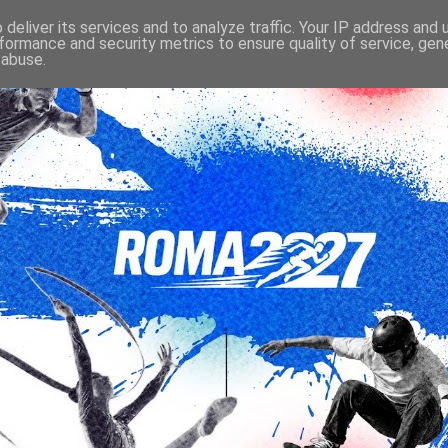
deliver its services and to analyze traffic. Your IP address and
formance and security metrics to ensure quality of service, ge
 abuse.