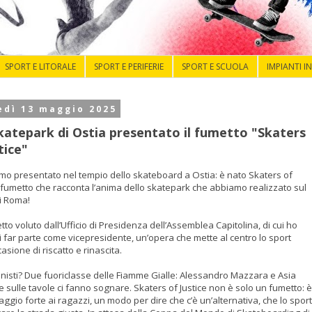
SPORT E LITORALE
SPORT E PERIFERIE
SPORT E SCUOLA
IMPIANTI I
edì 13 maggio 2025
Skatepark di Ostia presentato il fumetto "Skaters
tice"
mo presentato nel tempio dello skateboard a Ostia: è nato Skaters of
il fumetto che racconta l’anima dello skatepark che abbiamo realizzato sul
di Roma!
to voluto dall’Ufficio di Presidenza dell’Assemblea Capitolina, di cui ho
i far parte come vicepresidente, un’opera che mette al centro lo sport
sione di riscatto e rinascita.
onisti? Due fuoriclasse delle Fiamme Gialle: Alessandro Mazzara e Asia
e sulle tavole ci fanno sognare. Skaters of Justice non è solo un fumetto: è
gio forte ai ragazzi, un modo per dire che c’è un’alternativa, che lo sport