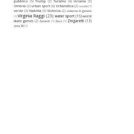
pubblico
(5)
Trump
(2)
Turismo
(6)
Ucraina
(3)
Umbria
(2)
urban sport
(6)
Urbanistica
(2)
usura
(1)
verde
(5)
Viabilità
(3)
Violenza
(2)
violenza di genere
Virginia Raggi
(23)
water sport
(15)
world
(1)
Zingaretti
(13)
skate games
(2)
Zanardi
(1)
Zeus
(1)
zona 30
(1)