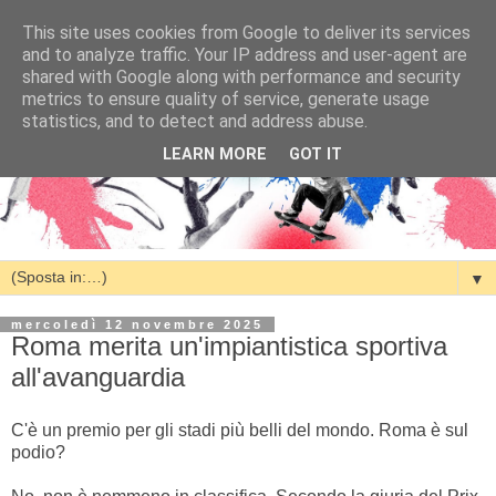
This site uses cookies from Google to deliver its services
and to analyze traffic. Your IP address and user-agent are
shared with Google along with performance and security
metrics to ensure quality of service, generate usage
statistics, and to detect and address abuse.
LEARN MORE
GOT IT
▼
mercoledì 12 novembre 2025
Roma merita un'impiantistica sportiva
all'avanguardia
C'è un premio per gli stadi più belli del mondo. Roma è sul
podio?