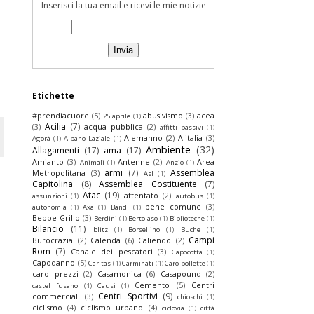
Inserisci la tua email e ricevi le mie notizie
Etichette
#prendiacuore
(5)
abusivismo
(3)
acea
25 aprile
(1)
Acilia
(7)
(3)
acqua pubblica
(2)
affitti passivi
(1)
Alemanno
(2)
Alitalia
(3)
Agorà
(1)
Albano Laziale
(1)
Ambiente
(32)
Allagamenti
(17)
ama
(17)
Amianto
(3)
Antenne
(2)
Area
Animali
(1)
Anzio
(1)
armi
(7)
Assemblea
Metropolitana
(3)
Asl
(1)
Capitolina
(8)
Assemblea Costituente
(7)
Atac
(19)
attentato
(2)
assunzioni
(1)
autobus
(1)
bene comune
(3)
autonomia
(1)
Axa
(1)
Bandi
(1)
Beppe Grillo
(3)
Berdini
(1)
Bertolaso
(1)
Biblioteche
(1)
Bilancio
(11)
blitz
(1)
Borsellino
(1)
Buche
(1)
Campi
Burocrazia
(2)
Calenda
(6)
Caliendo
(2)
Rom
(7)
Canale dei pescatori
(3)
Capocotta
(1)
Capodanno
(5)
Caritas
(1)
Carminati
(1)
Caro bollette
(1)
caro prezzi
(2)
Casamonica
(6)
Casapound
(2)
Cemento
(5)
Centri
castel fusano
(1)
Causi
(1)
Centri Sportivi
(9)
commerciali
(3)
chioschi
(1)
ciclismo
(4)
ciclismo urbano
(4)
ciclovia
(1)
città