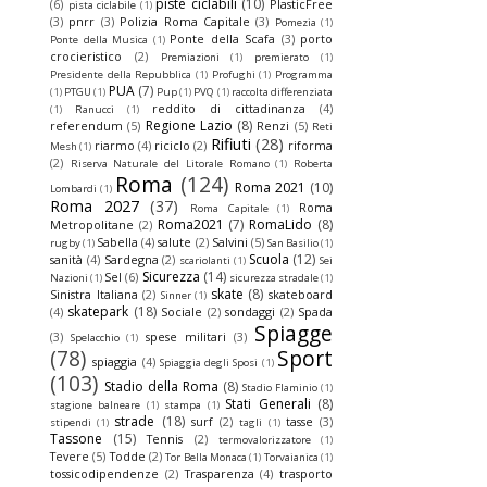
piste ciclabili
(10)
(6)
PlasticFree
pista ciclabile
(1)
(3)
pnrr
(3)
Polizia Roma Capitale
(3)
Pomezia
(1)
Ponte della Scafa
(3)
porto
Ponte della Musica
(1)
crocieristico
(2)
Premiazioni
(1)
premierato
(1)
Presidente della Repubblica
(1)
Profughi
(1)
Programma
PUA
(7)
(1)
PTGU
(1)
Pup
(1)
PVQ
(1)
raccolta differenziata
reddito di cittadinanza
(4)
(1)
Ranucci
(1)
Regione Lazio
(8)
referendum
(5)
Renzi
(5)
Reti
Rifiuti
(28)
riarmo
(4)
riciclo
(2)
riforma
Mesh
(1)
(2)
Riserva Naturale del Litorale Romano
(1)
Roberta
Roma
(124)
Roma 2021
(10)
Lombardi
(1)
Roma 2027
(37)
Roma
Roma Capitale
(1)
Roma2021
(7)
RomaLido
(8)
Metropolitane
(2)
Sabella
(4)
salute
(2)
Salvini
(5)
rugby
(1)
San Basilio
(1)
Scuola
(12)
sanità
(4)
Sardegna
(2)
scariolanti
(1)
Sei
Sicurezza
(14)
Sel
(6)
Nazioni
(1)
sicurezza stradale
(1)
skate
(8)
Sinistra Italiana
(2)
skateboard
Sinner
(1)
skatepark
(18)
(4)
Sociale
(2)
sondaggi
(2)
Spada
Spiagge
(3)
spese militari
(3)
Spelacchio
(1)
(78)
Sport
spiaggia
(4)
Spiaggia degli Sposi
(1)
(103)
Stadio della Roma
(8)
Stadio Flaminio
(1)
Stati Generali
(8)
stagione balneare
(1)
stampa
(1)
strade
(18)
surf
(2)
tasse
(3)
stipendi
(1)
tagli
(1)
Tassone
(15)
Tennis
(2)
termovalorizzatore
(1)
Tevere
(5)
Todde
(2)
Tor Bella Monaca
(1)
Torvaianica
(1)
tossicodipendenze
(2)
Trasparenza
(4)
trasporto