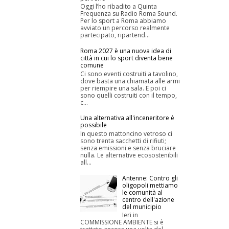
Oggi l’ho ribadito a Quinta
Frequenza su Radio Roma Sound.
Per lo sport a Roma abbiamo
avviato un percorso realmente
partecipato, ripartend...
Roma 2027 è una nuova idea di
città in cui lo sport diventa bene
comune
Ci sono eventi costruiti a tavolino,
dove basta una chiamata alle armi
per riempire una sala. E poi ci
sono quelli costruiti con il tempo,
c...
Una alternativa all'inceneritore è
possibile
In questo mattoncino vetroso ci
sono trenta sacchetti di rifiuti;
senza emissioni e senza bruciare
nulla. Le alternative ecosostenibili
all...
Antenne: Contro gli
oligopoli mettiamo
le comunità al
centro dell'azione
del municipio
Ieri in
COMMISSIONE AMBIENTE si è