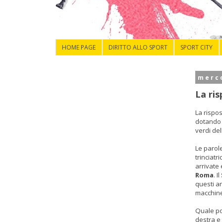
HOME PAGE
DIRITTO ALLO SPORT
SPORT CITY
merco
La ri
La rispo
dotando 
verdi del
Le parole
trinciatr
arrivate 
Roma
. Il
questi an
macchine
Quale po
destra e