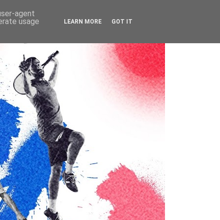
 user-agent
nerate usage
LEARN MORE
GOT IT