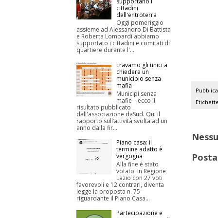
supportano i
cittadini
dell'entroterra
Oggi pomeriggio
assieme ad Alessandro Di Battista
e Roberta Lombardi abbiamo
supportato i cittadini e comitati di
quartiere durante l'...
Eravamo gli unici a
chiedere un
municipio senza
mafia
Pubblic
Municipi senza
mafie – ecco il
Etichett
risultato pubblicato
dall'associazione daSud. Qui il
rapporto sull’attività svolta ad un
anno dalla fir...
Ness
Piano casa: il
termine adatto è
Posta
vergogna
Alla fine è stato
votato. In Regione
Lazio con 27 voti
favorevoli e 12 contrari, diventa
legge la proposta n. 75
riguardante il Piano Casa...
Partecipazione e