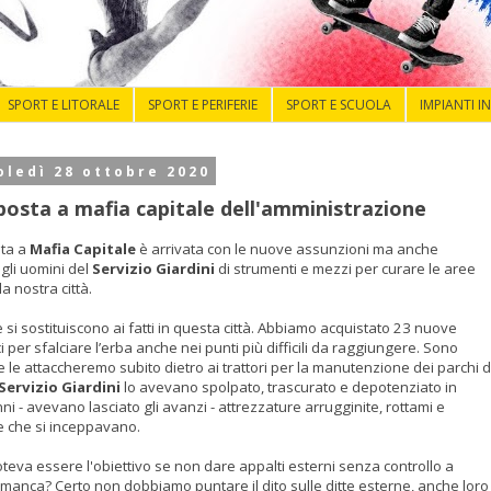
SPORT E LITORALE
SPORT E PERIFERIE
SPORT E SCUOLA
IMPIANTI I
ledì 28 ottobre 2020
sposta a mafia capitale dell'amministrazione
sta a
Mafia Capitale
è arrivata con le nuove assunzioni ma anche
gli uomini del
Servizio Giardini
di strumenti e mezzi per curare le aree
la nostra città.
 si sostituiscono ai fatti in questa città. Abbiamo acquistato 23 nuove
ici per sfalciare l’erba anche nei punti più difficili da raggiungere. Sono
e le attaccheremo subito dietro ai trattori per la manutenzione dei parchi d
Servizio Giardini
lo avevano spolpato, trascurato e depotenziato in
ni - avevano lasciato gli avanzi - attrezzature arrugginite, rottami e
 che si inceppavano.
teva essere l'obiettivo se non dare appalti esterni senza controllo a
 manca? Certo non dobbiamo puntare il dito sulle ditte esterne, anche loro