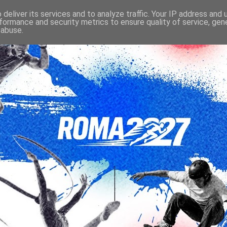
deliver its services and to analyze traffic. Your IP address and
formance and security metrics to ensure quality of service, ge
 abuse.