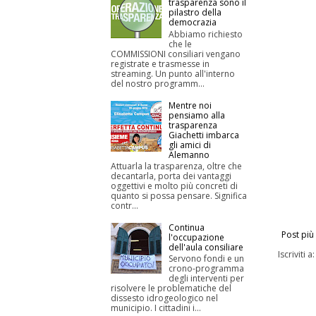
trasparenza sono il
pilastro della
democrazia
Abbiamo richiesto
che le
COMMISSIONI consiliari vengano
registrate e trasmesse in
streaming. Un punto all'interno
del nostro programm...
Mentre noi
pensiamo alla
trasparenza
Giachetti imbarca
gli amici di
Alemanno
Attuarla la trasparenza, oltre che
decantarla, porta dei vantaggi
oggettivi e molto più concreti di
quanto si possa pensare. Significa
contr...
Continua
Post più
l'occupazione
dell'aula consiliare
Iscriviti a
Servono fondi e un
crono-programma
degli interventi per
risolvere le problematiche del
dissesto idrogeologico nel
municipio. I cittadini i...