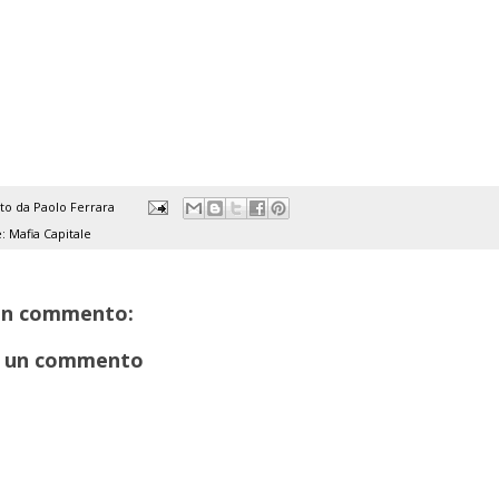
ato da
Paolo Ferrara
e:
Mafia Capitale
un commento:
 un commento