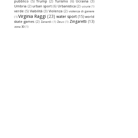
pubblico
(5)
Trump
(2)
Turismo
(6)
Ucraina
(3)
Umbria
(2)
urban sport
(6)
Urbanistica
(2)
usura
(1)
verde
(5)
Viabilità
(3)
Violenza
(2)
violenza di genere
Virginia Raggi
(23)
water sport
(15)
world
(1)
Zingaretti
(13)
skate games
(2)
Zanardi
(1)
Zeus
(1)
zona 30
(1)