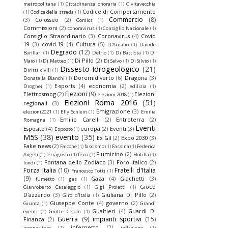
metropolitana
(1)
Cittadinanza onoraria
(1)
Civitavecchia
Codice di Comportamento
(1)
Codice della strada
(1)
Commercio
(8)
(3)
Colosseo
(2)
Comics
(1)
Commissioni
(2)
conoravirus
(1)
Consiglio Nazionale
(1)
Consiglio Straordinario
(3)
Coronavirus
(4)
Covid
19
(3)
covid-19
(4)
Cultura
(5)
D'Ausilio
(1)
Davide
Degrado
(12)
Barillari
(1)
Delrio
(1)
Di Battista
(1)
Di
Di Pillo
(2)
Maio
(1)
Di Matteo
(1)
Di Salvo
(1)
Di Silvio
(1)
Dissesto Idrogeologico
(21)
Diritti civili
(1)
Doremidiverto
(6)
Dragona
(3)
Donatella Bianchi
(1)
E-sports
(4)
economia
(2)
Droghei
(1)
edilizia
(1)
Elezioni
(9)
Elettrosmog
(2)
Elezioni
elezioni 2018
(1)
Elezioni Roma 2016
(51)
regionali
(3)
Emigrazione
(3)
elezioni2021
(1)
Elly Schlein
(1)
Emilia
Emilio Carelli
(2)
Entroterra
(2)
Romagna
(1)
Eventi
Esposito
(4)
europa
(2)
Eventi
(3)
Esposto
(1)
M5S
(38)
evento
(35)
Ex Gil
(2)
Expo 2030
(3)
Fake news
(2)
Falcone
(1)
fascismo
(1)
Fassina
(1)
Federica
Fiumicino
(2)
Angeli
(1)
ferragosto
(1)
fisco
(1)
Flotilla
(1)
Fontana dello Zodiaco
(3)
Foro Italico
(2)
fondi
(1)
Forza Italia
(10)
Fratelli d'Italia
Francesco Totti
(1)
(9)
Gaza
(4)
Giachetti
(3)
fumetto
(1)
gas
(1)
Gioco
Gianroberto Casaleggio
(1)
Gigi Proietti
(1)
D'azzardo
(3)
Giuliana Di Pillo
(2)
Giro d'Italia
(1)
Giuseppe Conte
(4)
governo
(2)
Giunta
(1)
Grandi
Gualtieri
(4)
Guardi Di
eventi
(1)
Grotte Celoni
(1)
Guerra
(9)
impianti sportivi
(15)
Finanza
(2)
infernetto
(2)
inceneritore
(1)
inflazione
(1)