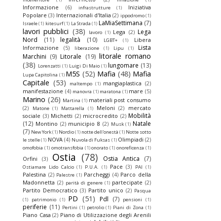
Informazione
(6)
Iniziativa
infrastrutture
(1)
Popolare
(3)
Internazionali d'Italia
(2)
ippodromo
(1)
LaMiaSettimana
(7)
Israele
(1)
kitesurf
(1)
La Strada
(1)
lavori pubblici
(38)
Lega
Lega
(2)
lavoro
(1)
Nord
(11)
legalità
(10)
Libera
LGBT+
(1)
Lista
Informazione
(5)
liberazione
(1)
Lipu
(1)
litorale romano
Marchini
(9)
Litorale
(19)
(38)
lungomare
(13)
Lorenzatti
(1)
Luigi Di Maio
(1)
M5S
(52)
Mafia
(48)
Mafia
Lupa Capitolina
(1)
Capitale
(53)
mangiaplastica
(2)
maltempo
(1)
manifestazione
(4)
mare
(5)
manovra
(1)
maratona
(1)
Marino
(26)
materiali post consumo
Martina
(1)
(2)
Meloni
(2)
mercato
Matone
(1)
Mattarella
(1)
Mobilità
sociale
(3)
Michetti
(2)
microcredito
(2)
(12)
Natale
Montino
(2)
municipio 8
(2)
Musk
(1)
(7)
New York
(1)
Nordio
(1)
notte dell'onestà
(1)
Notte sotto
NOVA
(4)
Olimpiadi
(2)
le stelle
(1)
Nuvola di Fuksas
(1)
omofobia
(1)
omotransfobia
(1)
onorato
(1)
onoreficenza
(1)
Ostia
(78)
Ostia Antica
(7)
Orfini
(3)
Pace
(3)
Ostiamare Lido Calcio
(1)
P.U.A.
(1)
PAI
(1)
Palestina
(2)
Parcheggi
(4)
Parco della
Palestre
(1)
Madonnetta
(2)
partecipate
(2)
parità di genere
(1)
Partito Democratico
(3)
Partito unico
(2)
Pasqua
PD
(51)
Pdl
(7)
(1)
patrimonio
(1)
pensioni
(1)
periferie
(11)
Pertini
(1)
petrolio
(1)
Piani di Zona
(1)
Piano Casa
(2)
Piano di Utilizzazione degli Arenili