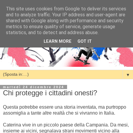
This site uses cookies from Google to deliver its services
and to analyze traffic. Your IP address and user-agent are
shared with Google along with performance and security
metrics to ensure quality of service, generate usage
statistics, and to detect and address abuse.
LEARN MORE
GOT IT
▼
martedì 24 dicembre 2024
Chi protegge i cittadini onesti?
Questa potrebbe essere una storia inventata, ma purtroppo
assomiglia a tante altre realtà che si vivranno in Italia.
Caterina vive in un piccolo paese della Campania. Da mesi,
insieme ai vicini, segnalava strani movimenti vicino alla