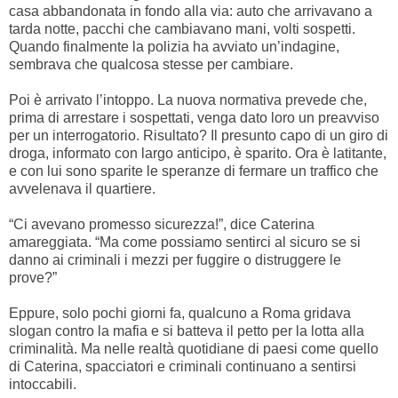
casa abbandonata in fondo alla via: auto che arrivavano a
tarda notte, pacchi che cambiavano mani, volti sospetti.
Quando finalmente la polizia ha avviato un’indagine,
sembrava che qualcosa stesse per cambiare.
Poi è arrivato l’intoppo. La nuova normativa prevede che,
prima di arrestare i sospettati, venga dato loro un preavviso
per un interrogatorio. Risultato? Il presunto capo di un giro di
droga, informato con largo anticipo, è sparito. Ora è latitante,
e con lui sono sparite le speranze di fermare un traffico che
avvelenava il quartiere.
“Ci avevano promesso sicurezza!”, dice Caterina
amareggiata. “Ma come possiamo sentirci al sicuro se si
danno ai criminali i mezzi per fuggire o distruggere le
prove?”
Eppure, solo pochi giorni fa, qualcuno a Roma gridava
slogan contro la mafia e si batteva il petto per la lotta alla
criminalità. Ma nelle realtà quotidiane di paesi come quello
di Caterina, spacciatori e criminali continuano a sentirsi
intoccabili.