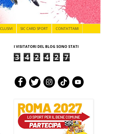
NCLUSIVI
SIC CARD SPORT
CONTATTAMI
I VISITATORI DEL BLOG SONO STATI
3
4
2
4
2
7
o