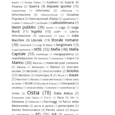
Gualtieri
(4)
Guardi Di
eventi
(1)
Grotte Celoni
(1)
Guerra
(9)
impianti sportivi
(15)
Finanza
(2)
infernetto
(2)
inceneritore
(1)
inflazione
(1)
Informazione
(6)
Iniziativa
infrastrutture
(1)
Popolare
(3)
Internazionali d'Italia
(2)
ippodromo
(1)
LaMiaSettimana
(7)
Israele
(1)
kitesurf
(1)
La Strada
(1)
lavori pubblici
(38)
Lega
Lega
(2)
lavoro
(1)
Nord
(11)
legalità
(10)
Libera
LGBT+
(1)
Lista
Informazione
(5)
liberazione
(1)
Lipu
(1)
litorale romano
Marchini
(9)
Litorale
(19)
(38)
lungomare
(13)
Lorenzatti
(1)
Luigi Di Maio
(1)
M5S
(52)
Mafia
(48)
Mafia
Lupa Capitolina
(1)
Capitale
(53)
mangiaplastica
(2)
maltempo
(1)
manifestazione
(4)
mare
(5)
manovra
(1)
maratona
(1)
Marino
(26)
materiali post consumo
Martina
(1)
(2)
Meloni
(2)
mercato
Matone
(1)
Mattarella
(1)
Mobilità
sociale
(3)
Michetti
(2)
microcredito
(2)
(12)
Natale
Montino
(2)
municipio 8
(2)
Musk
(1)
(7)
New York
(1)
Nordio
(1)
notte dell'onestà
(1)
Notte sotto
NOVA
(4)
Olimpiadi
(2)
le stelle
(1)
Nuvola di Fuksas
(1)
omofobia
(1)
omotransfobia
(1)
onorato
(1)
onoreficenza
(1)
Ostia
(78)
Ostia Antica
(7)
Orfini
(3)
Pace
(3)
Ostiamare Lido Calcio
(1)
P.U.A.
(1)
PAI
(1)
Palestina
(2)
Parcheggi
(4)
Parco della
Palestre
(1)
Madonnetta
(2)
partecipate
(2)
parità di genere
(1)
Partito Democratico
(3)
Partito unico
(2)
Pasqua
PD
(51)
Pdl
(7)
(1)
patrimonio
(1)
pensioni
(1)