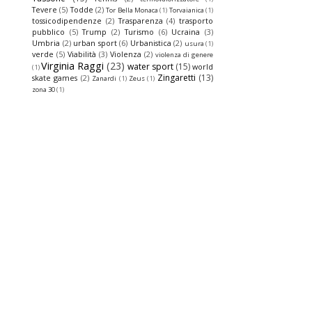
Tevere
(5)
Todde
(2)
Tor Bella Monaca
(1)
Torvaianica
(1)
tossicodipendenze
(2)
Trasparenza
(4)
trasporto
pubblico
(5)
Trump
(2)
Turismo
(6)
Ucraina
(3)
Umbria
(2)
urban sport
(6)
Urbanistica
(2)
usura
(1)
verde
(5)
Viabilità
(3)
Violenza
(2)
violenza di genere
Virginia Raggi
(23)
water sport
(15)
world
(1)
Zingaretti
(13)
skate games
(2)
Zanardi
(1)
Zeus
(1)
zona 30
(1)