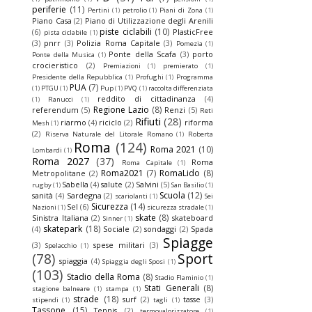
periferie
(11)
Pertini
(1)
petrolio
(1)
Piani di Zona
(1)
Piano Casa
(2)
Piano di Utilizzazione degli Arenili
piste ciclabili
(10)
(6)
PlasticFree
pista ciclabile
(1)
(3)
pnrr
(3)
Polizia Roma Capitale
(3)
Pomezia
(1)
Ponte della Scafa
(3)
porto
Ponte della Musica
(1)
crocieristico
(2)
Premiazioni
(1)
premierato
(1)
Presidente della Repubblica
(1)
Profughi
(1)
Programma
PUA
(7)
(1)
PTGU
(1)
Pup
(1)
PVQ
(1)
raccolta differenziata
reddito di cittadinanza
(4)
(1)
Ranucci
(1)
Regione Lazio
(8)
referendum
(5)
Renzi
(5)
Reti
Rifiuti
(28)
riarmo
(4)
riciclo
(2)
riforma
Mesh
(1)
(2)
Riserva Naturale del Litorale Romano
(1)
Roberta
Roma
(124)
Roma 2021
(10)
Lombardi
(1)
Roma 2027
(37)
Roma
Roma Capitale
(1)
Roma2021
(7)
RomaLido
(8)
Metropolitane
(2)
Sabella
(4)
salute
(2)
Salvini
(5)
rugby
(1)
San Basilio
(1)
Scuola
(12)
sanità
(4)
Sardegna
(2)
scariolanti
(1)
Sei
Sicurezza
(14)
Sel
(6)
Nazioni
(1)
sicurezza stradale
(1)
skate
(8)
Sinistra Italiana
(2)
skateboard
Sinner
(1)
skatepark
(18)
(4)
Sociale
(2)
sondaggi
(2)
Spada
Spiagge
(3)
spese militari
(3)
Spelacchio
(1)
(78)
Sport
spiaggia
(4)
Spiaggia degli Sposi
(1)
(103)
Stadio della Roma
(8)
Stadio Flaminio
(1)
Stati Generali
(8)
stagione balneare
(1)
stampa
(1)
strade
(18)
surf
(2)
tasse
(3)
stipendi
(1)
tagli
(1)
Tassone
(15)
Tennis
(2)
termovalorizzatore
(1)