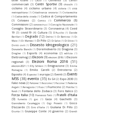
Cemento
(5)
Centri
castel fusano
(1)
Causi
(1)
Centri Sportivi
(9)
commerciali
(3)
chioschi
(1)
ciclismo
(4)
ciclismo urbano
(4)
ciclovia
(1)
città
metropolitana
(1)
Cittadinanza onoraria
(1)
Civitavecchia
Codice di Comportamento
(1)
Codice della strada
(1)
Commercio
(8)
(3)
Colosseo
(2)
Comics
(1)
Commissioni
(2)
conoravirus
(1)
Consiglio Nazionale
(1)
Consiglio Straordinario
(3)
Coronavirus
(4)
Covid
19
(3)
covid-19
(4)
Cultura
(5)
D'Ausilio
(1)
Davide
Degrado
(12)
Barillari
(1)
Delrio
(1)
Di Battista
(1)
Di
Di Pillo
(2)
Maio
(1)
Di Matteo
(1)
Di Salvo
(1)
Di Silvio
(1)
Dissesto Idrogeologico
(21)
Diritti civili
(1)
Doremidiverto
(6)
Dragona
(3)
Donatella Bianchi
(1)
E-sports
(4)
economia
(2)
Droghei
(1)
edilizia
(1)
Elezioni
(9)
Elettrosmog
(2)
Elezioni
elezioni 2018
(1)
Elezioni Roma 2016
(51)
regionali
(3)
Emigrazione
(3)
elezioni2021
(1)
Elly Schlein
(1)
Emilia
Emilio Carelli
(2)
Entroterra
(2)
Romagna
(1)
Eventi
Esposito
(4)
europa
(2)
Eventi
(3)
Esposto
(1)
M5S
(38)
evento
(35)
Ex Gil
(2)
Expo 2030
(3)
Fake news
(2)
Falcone
(1)
fascismo
(1)
Fassina
(1)
Federica
Fiumicino
(2)
Angeli
(1)
ferragosto
(1)
fisco
(1)
Flotilla
(1)
Fontana dello Zodiaco
(3)
Foro Italico
(2)
fondi
(1)
Forza Italia
(10)
Fratelli d'Italia
Francesco Totti
(1)
(9)
Gaza
(4)
Giachetti
(3)
fumetto
(1)
gas
(1)
Gioco
Gianroberto Casaleggio
(1)
Gigi Proietti
(1)
D'azzardo
(3)
Giuliana Di Pillo
(2)
Giro d'Italia
(1)
Giuseppe Conte
(4)
governo
(2)
Giunta
(1)
Grandi