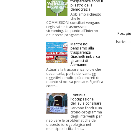
trasparenza sono il
pilastro della
democrazia
Abbiamo richiesto
che le
COMMISSIONI consiliari vengano
registrate e trasmesse in
streaming. Un punto all'interno
Post più
del nostro programm...
Iscriviti a
Mentre noi
pensiamo alla
trasparenza
Giachetti imbarca
gli amici di
Alemanno
Attuarla la trasparenza, oltre che
decantarla, porta dei vantaggi
oggettivi e molto più concreti di
quanto si possa pensare. Significa
contr...
Continua
l'occupazione
dell'aula consiliare
Servono fondi e un
crono-programma
degli interventi per
risolvere le problematiche del
dissesto idrogeologico nel
municipio. I cittadini i...