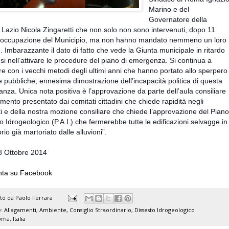
Marino e del
Governatore della
Lazio Nicola Zingaretti che non solo non sono intervenuti, dopo 11
i occupazion
e del Municipio, ma non hanno mandato nemmeno un loro
. Imbarazzante il dato di fatto che vede la Giunta municipale in ritardo
si nell’attivare le procedure del piano di emergenza. Si continua a
e con i vecchi metodi degli ultimi anni che hanno portato allo sperpero
se pubbliche, ennesima dimostrazione dell’incapacità politica di questa
nza. Unica nota positiva è l’approvazione da parte dell’aula consiliare
mento presentato dai comitati cittadini che chiede rapidità negli
ti e della nostra mozione consiliare che chiede l’approvazione del Piano
to Idrogeologico (P.A.I.) che fermerebbe tutte le edificazioni selvagge in
orio già martoriato dalle alluvioni”.
 Ottobre 2014
ta su Facebook
ato da
Paolo Ferrara
e:
Allagamenti
,
Ambiente
,
Consiglio Straordinario
,
Dissesto Idrogeologico
ma, Italia