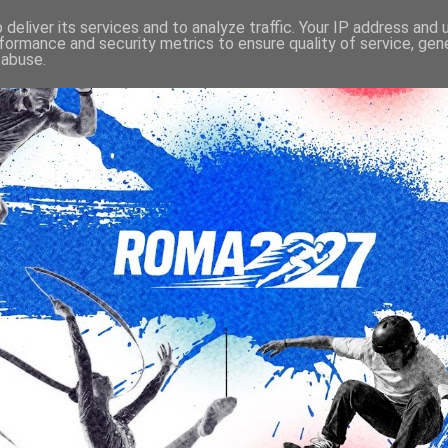
deliver its services and to analyze traffic. Your IP address and
formance and security metrics to ensure quality of service, ge
 abuse.