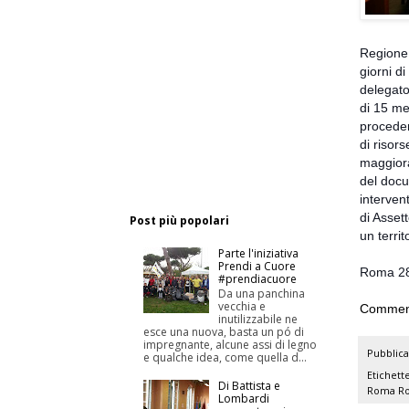
Regione 
giorni d
delegato
di 15 me
proceder
di risor
maggiora
del docu
interven
di Asset
Post più popolari
un territ
Parte l'iniziativa
Prendi a Cuore
Roma 28
#prendiacuore
Da una panchina
vecchia e
Commen
inutilizzabile ne
esce una nuova, basta un pó di
impregnante, alcune assi di legno
Pubblic
e qualche idea, come quella d...
Etichett
Di Battista e
Roma
Ro
Lombardi