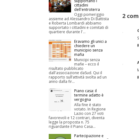
supportano i
cittadini
dell'entroterra
Oggi pomeriggio
2 com
assieme ad Alessandro Di Battista
e Roberta Lombardi abbiamo
supportato i cittadini e comitati di
quartiere durante l'...
S
Eravamo gli unici a
chiedere un
municipio senza
mafia
Municipi senza
mafie – ecco il
risultato pubblicato
dall'associazione daSud. Qui il
rapporto sull’attività svolta ad un
anno dalla fir...
Piano casa: il
termine adatto è
vergogna
Alla fine è stato
votato. In Regione
Lazio con 27 voti
favorevoli e 12 contrari, diventa
legge la proposta n. 75
riguardante il Piano Casa...
Partecipazione e