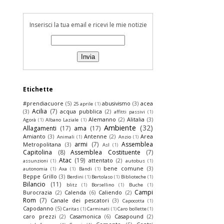
Inserisci la tua email e ricevi le mie notizie
Etichette
#prendiacuore
(5)
abusivismo
(3)
acea
25 aprile
(1)
Acilia
(7)
(3)
acqua pubblica
(2)
affitti passivi
(1)
Alemanno
(2)
Alitalia
(3)
Agorà
(1)
Albano Laziale
(1)
Ambiente
(32)
Allagamenti
(17)
ama
(17)
Amianto
(3)
Antenne
(2)
Area
Animali
(1)
Anzio
(1)
armi
(7)
Assemblea
Metropolitana
(3)
Asl
(1)
Capitolina
(8)
Assemblea Costituente
(7)
Atac
(19)
attentato
(2)
assunzioni
(1)
autobus
(1)
bene comune
(3)
autonomia
(1)
Axa
(1)
Bandi
(1)
Beppe Grillo
(3)
Berdini
(1)
Bertolaso
(1)
Biblioteche
(1)
Bilancio
(11)
blitz
(1)
Borsellino
(1)
Buche
(1)
Campi
Burocrazia
(2)
Calenda
(6)
Caliendo
(2)
Rom
(7)
Canale dei pescatori
(3)
Capocotta
(1)
Capodanno
(5)
Caritas
(1)
Carminati
(1)
Caro bollette
(1)
caro prezzi
(2)
Casamonica
(6)
Casapound
(2)