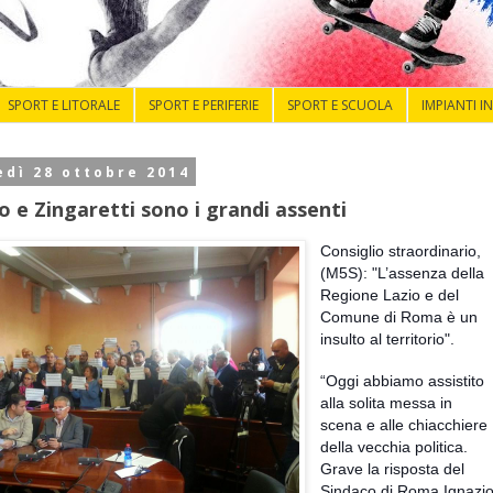
SPORT E LITORALE
SPORT E PERIFERIE
SPORT E SCUOLA
IMPIANTI I
dì 28 ottobre 2014
 e Zingaretti sono i grandi assenti
Consiglio straordinario,
(M5S): "L’assenza della
Regione Lazio e del
Comune di Roma è un
insulto al territorio".
“Oggi abbiamo assistito
alla solita messa in
scena e alle chiacchiere
della vecchia politica.
Grave la risposta del
Sindaco di Roma Ignazi