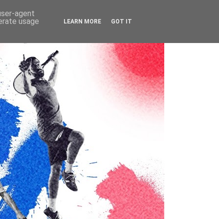
 user-agent
nerate usage
LEARN MORE
GOT IT