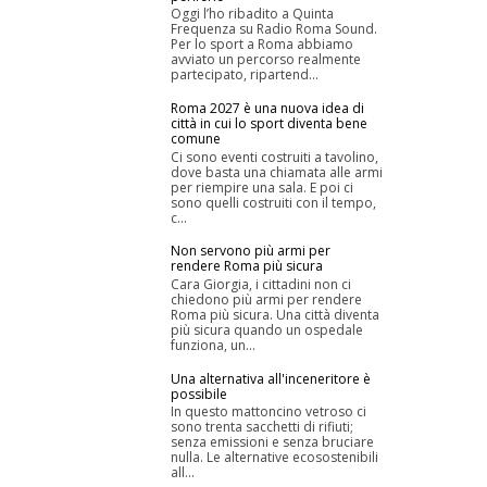
Oggi l’ho ribadito a Quinta
Frequenza su Radio Roma Sound.
Per lo sport a Roma abbiamo
avviato un percorso realmente
partecipato, ripartend...
Roma 2027 è una nuova idea di
città in cui lo sport diventa bene
comune
Ci sono eventi costruiti a tavolino,
dove basta una chiamata alle armi
per riempire una sala. E poi ci
sono quelli costruiti con il tempo,
c...
Non servono più armi per
rendere Roma più sicura
Cara Giorgia, i cittadini non ci
chiedono più armi per rendere
Roma più sicura. Una città diventa
più sicura quando un ospedale
funziona, un...
Una alternativa all'inceneritore è
possibile
In questo mattoncino vetroso ci
sono trenta sacchetti di rifiuti;
senza emissioni e senza bruciare
nulla. Le alternative ecosostenibili
all...