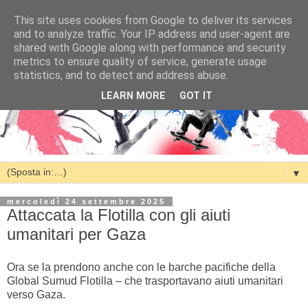
This site uses cookies from Google to deliver its services
and to analyze traffic. Your IP address and user-agent are
shared with Google along with performance and security
metrics to ensure quality of service, generate usage
statistics, and to detect and address abuse.
LEARN MORE
GOT IT
▼
mercoledì 24 settembre 2025
Attaccata la Flotilla con gli aiuti
umanitari per Gaza
Ora se la prendono anche con le barche pacifiche della
Global Sumud Flotilla – che trasportavano aiuti umanitari
verso Gaza.