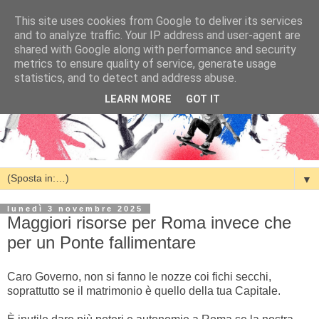
This site uses cookies from Google to deliver its services
and to analyze traffic. Your IP address and user-agent are
shared with Google along with performance and security
metrics to ensure quality of service, generate usage
statistics, and to detect and address abuse.
LEARN MORE
GOT IT
▼
lunedì 3 novembre 2025
Maggiori risorse per Roma invece che
per un Ponte fallimentare
Caro Governo, non si fanno le nozze coi fichi secchi,
soprattutto se il matrimonio è quello della tua Capitale.